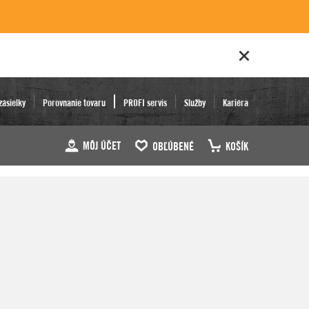
zásielky
Porovnanie tovaru
PROFI servis
Služby
Kariéra
MÔJ ÚČET
OBĽÚBENÉ
KOŠÍK