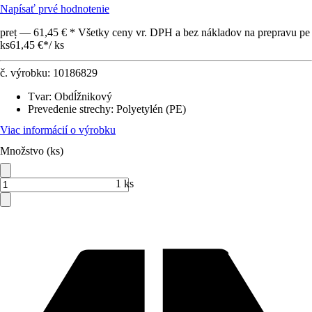
Napísať prvé hodnotenie
preț — 61,45 € * Všetky ceny vr. DPH a bez nákladov na prepravu pe
ks
61,45 €
*
/
ks
č. výrobku:
10186829
Tvar
:
Obdĺžnikový
Prevedenie strechy
:
Polyetylén (PE)
Viac informácií o výrobku
Množstvo (ks)
1 ks