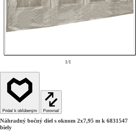
1
/
1
Porovnať
Náhradný bočný diel s oknom 2x7,95 m k 6831547
biely