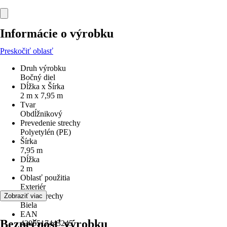
Informácie o výrobku
Preskočiť oblasť
Druh výrobku
Bočný diel
Dĺžka x Šírka
2 m x 7,95 m
Tvar
Obdĺžnikový
Prevedenie strechy
Polyetylén (PE)
Šírka
7,95 m
Dĺžka
2 m
Oblasť použitia
Exteriér
Farba strechy
Zobraziť viac
Biela
EAN
Bezpečnosť výrobku
4306517443245