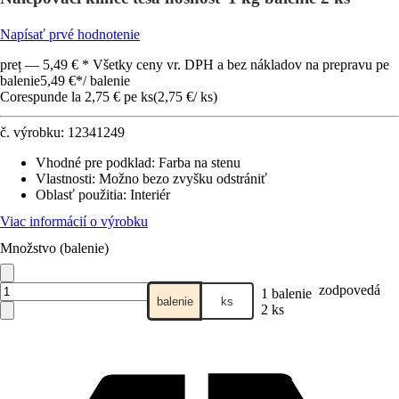
Napísať prvé hodnotenie
preț — 5,49 € * Všetky ceny vr. DPH a bez nákladov na prepravu pe
balenie
5,49 €
*
/
balenie
Corespunde la 2,75 € pe ks
(
2,75 €
/
ks
)
č. výrobku:
12341249
Vhodné pre podklad
:
Farba na stenu
Vlastnosti
:
Možno bezo zvyšku odstrániť
Oblasť použitia
:
Interiér
Viac informácií o výrobku
Množstvo (balenie)
zodpovedá
1 balenie
balenie
ks
2 ks