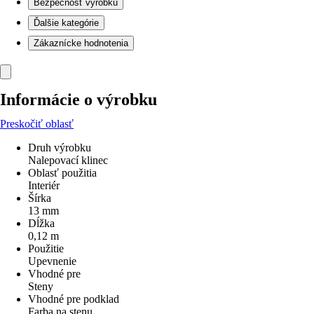
Bezpečnosť výrobku
Ďalšie kategórie
Zákaznícke hodnotenia
Informácie o výrobku
Preskočiť oblasť
Druh výrobku
Nalepovací klinec
Oblasť použitia
Interiér
Šírka
13 mm
Dĺžka
0,12 m
Použitie
Upevnenie
Vhodné pre
Steny
Vhodné pre podklad
Farba na stenu