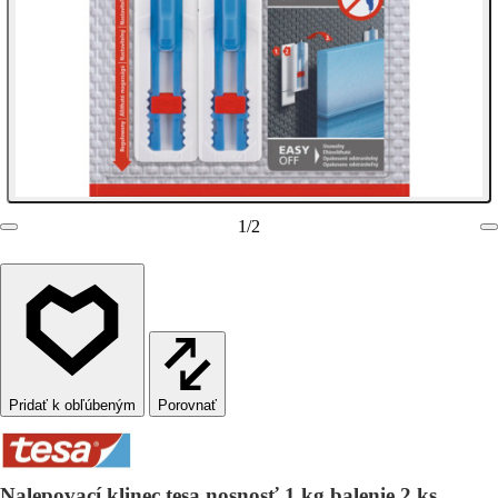
1
/
2
Porovnať
Nalepovací klinec tesa nosnosť 1 kg balenie 2 ks