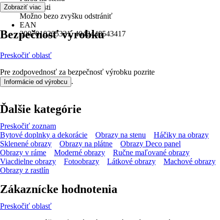
Vlastnosti
Zobraziť viac
Možno bezo zvyšku odstrániť
EAN
Bezpečnosť výrobku
2007010205331, 4042448543417
Preskočiť oblasť
Pre zodpovednosť za bezpečnosť výrobku pozrite
.
Informácie od výrobcu
Ďalšie kategórie
Preskočiť zoznam
Bytové doplnky a dekorácie
Obrazy na stenu
Háčiky na obrazy
Sklenené obrazy
Obrazy na plátne
Obrazy Deco panel
Obrazy v ráme
Moderné obrazy
Ručne maľované obrazy
Viacdielne obrazy
Fotoobrazy
Látkové obrazy
Machové obrazy
Obrazy z rastlín
Zákaznícke hodnotenia
Preskočiť oblasť