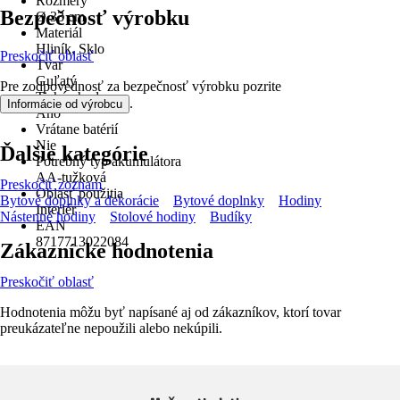
Rozmery
Bezpečnosť výrobku
Ø 33 cm
Materiál
Hliník, Sklo
Preskočiť oblasť
Tvar
Guľatý
Pre zodpovednosť za bezpečnosť výrobku pozrite
Tichý chod
.
Informácie od výrobcu
Áno
Vrátane batérií
Nie
Ďalšie kategórie
Potrebný typ akumulátora
AA-tužková
Preskočiť zoznam
Oblasť použitia
Bytové doplnky a dekorácie
Bytové doplnky
Hodiny
Interiér
Nástenné hodiny
Stolové hodiny
Budíky
EAN
8717713022084
Zákaznícke hodnotenia
Preskočiť oblasť
Hodnotenia môžu byť napísané aj od zákazníkov, ktorí tovar
preukázateľne nepoužili alebo nekúpili.