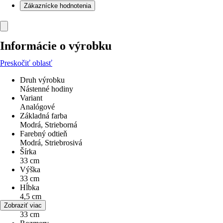
Zákaznícke hodnotenia
Informácie o výrobku
Preskočiť oblasť
Druh výrobku
Nástenné hodiny
Variant
Analógové
Základná farba
Modrá, Strieborná
Farebný odtieň
Modrá, Striebrosivá
Šírka
33 cm
Výška
33 cm
Hĺbka
4,5 cm
Priemer
Zobraziť viac
33 cm