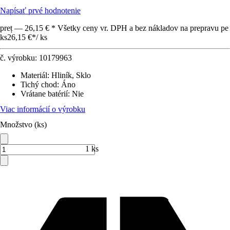
Napísať prvé hodnotenie
preț — 26,15 € * Všetky ceny vr. DPH a bez nákladov na prepravu pe
ks
26,15 €
*
/
ks
č. výrobku:
10179963
Materiál
:
Hliník, Sklo
Tichý chod
:
Áno
Vrátane batérií
:
Nie
Viac informácií o výrobku
Množstvo (ks)
1 ks