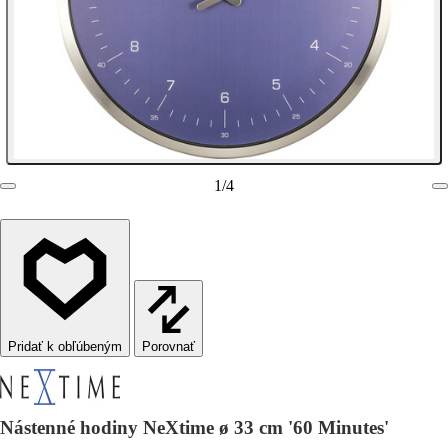
1
/
4
Porovnať
Nástenné hodiny NeXtime ø 33 cm '60 Minutes'