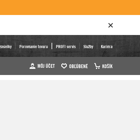
zásielky
Porovnanie tovaru
PROFI servis
Služby
Kariéra
MÔJ ÚČET
OBĽÚBENÉ
KOŠÍK