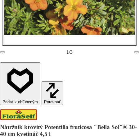
1
/
3
Porovnať
Nátržník krovitý Potentilla fruticosa "Bella Sol"® 30-
40 cm kvetináč 4,5 l