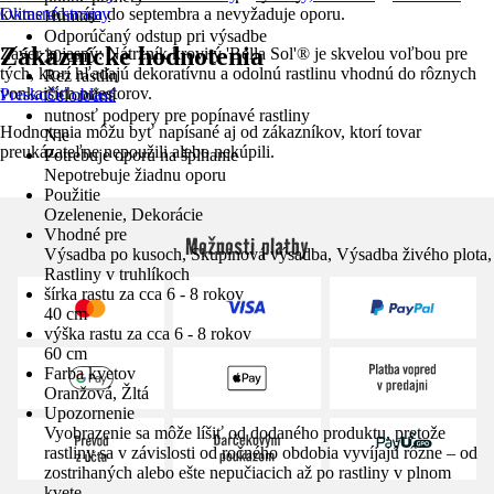
kvitne od mája do septembra a nevyžaduje oporu.
Okrasné stromy
Humos
Odporúčaný odstup pri výsadbe
Zákaznícke hodnotenia
Záver je jasný: Nátržník krovitý 'Bella Sol'® je skvelou voľbou pre
30 cm
tých, ktorí hľadajú dekoratívnu a odolnú rastlinu vhodnú do rôznych
Rez rastlín
vonkajších priestorov.
Preskočiť oblasť
Celoročná
nutnosť podpery pre popínavé rastliny
Hodnotenia môžu byť napísané aj od zákazníkov, ktorí tovar
Nie
preukázateľne nepoužili alebo nekúpili.
Potrebuje oporu na šplhanie
Nepotrebuje žiadnu oporu
Použitie
Ozelenenie, Dekorácie
Vhodné pre
Možnosti platby
Výsadba po kusoch, Skupinová výsadba, Výsadba živého plota,
Rastliny v truhlíkoch
šírka rastu za cca 6 - 8 rokov
40 cm
výška rastu za cca 6 - 8 rokov
60 cm
Farba kvetov
Oranžová, Žltá
Upozornenie
Vyobrazenie sa môže líšiť od dodaného produktu, pretože
rastliny sa v závislosti od ročného obdobia vyvíjajú rôzne – od
zostrihaných alebo ešte nepučiacich až po rastliny v plnom
kvete.