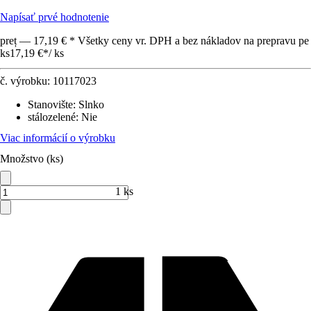
Napísať prvé hodnotenie
preț — 17,19 € * Všetky ceny vr. DPH a bez nákladov na prepravu pe
ks
17,19 €
*
/
ks
č. výrobku:
10117023
Stanovište
:
Slnko
stálozelené
:
Nie
Viac informácií o výrobku
Množstvo (ks)
1 ks