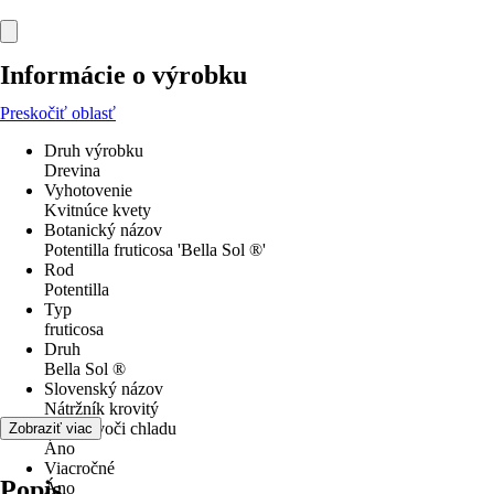
Informácie o výrobku
Preskočiť oblasť
Druh výrobku
Drevina
Vyhotovenie
Kvitnúce kvety
Botanický názov
Potentilla fruticosa 'Bella Sol ®'
Rod
Potentilla
Typ
fruticosa
Druh
Bella Sol ®
Slovenský názov
Nátržník krovitý
odolné voči chladu
Zobraziť viac
Áno
Viacročné
Popis
Áno