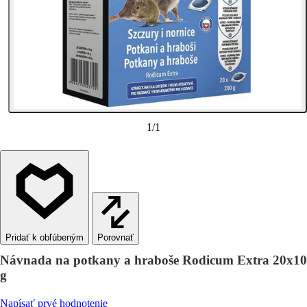
1
/
1
Porovnať
Návnada na potkany a hraboše Rodicum Extra 20x10
g
Napísať prvé hodnotenie