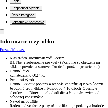
Popis
Bezpečnosť výrobku
Ďalšie kategórie
Zákaznícke hodnotenia
Informácie o výrobku
Preskočiť oblasť
Klasifikácia škodlivosti voči včelám
B3: Nie je nebezpečné pre včely (Včely nie sú ohrozené na
základe povolenia stanoveného účelu použitia prostriedku )
Účinné látky
kumatetralyl 0,0027 %.
Prednosti výrobku
Účinne likviduje potkany a hraboše vo vnútri aj v okolí domu.
Je odolný proti vlhkosti. Pôsobí po 4-10 dňoch. Obsahuje
zhorčovadlo Bitrex, ktoré odradí dieťa či domáce zviera od
prípadnej konzumácie
Návod na použitie
Rodenticid vo forme pasty účinne likviduje potkany a hraboše