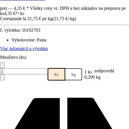
preț — 4,35 € * Všetky ceny vr. DPH a bez nákladov na prepravu pe
ks
4,35 €
*
/
ks
Corespunde la 21,75 € pe kg
(
21,75 €
/
kg
)
č. výrobku:
10192703
Vyhotovenie
:
Pasta
Viac informácií o výrobku
Množstvo (ks)
zodpovedá
1 ks
ks
kg
0,200 kg