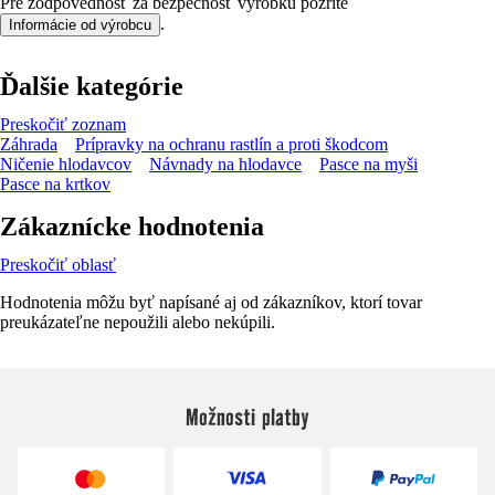
Pre zodpovednosť za bezpečnosť výrobku pozrite
.
Informácie od výrobcu
Ďalšie kategórie
Preskočiť zoznam
Záhrada
Prípravky na ochranu rastlín a proti škodcom
Ničenie hlodavcov
Návnady na hlodavce
Pasce na myši
Pasce na krtkov
Zákaznícke hodnotenia
Preskočiť oblasť
Hodnotenia môžu byť napísané aj od zákazníkov, ktorí tovar
preukázateľne nepoužili alebo nekúpili.
Možnosti platby