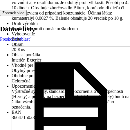
vo vnútri aj v okolí domu. Je odolný proti vlhkosti. Pôsobí po 4-
10 dňoch. Obsahuje zhorčovadlo Bitrex, ktoré odradí dieťa či
domáce zviera od prípadnej konzumácie. Účinná látka:
Zobraziť viac
kumatetralyl 0,0027 %. Balenie obsahuje 20 vreciek po 10 g.
Druh výrobku
Dátové listy
Prostriedok proti domácim škodcom
Vyhotovenie
Preskočiť oblasť
Pasta
Obsah
20 Kus
Oblasť použitia
Interiér, Exteriér
Vhodné pre
Obytný priestor, Záhrada
Obdobie používania
Celoročná
Upozornenie
Výstražné symboly, štandardné upozornenia o nebezpečnosti
(H-vety) a pokyny na bezpečné zaobchádzanie (P-vety) budú na
štítku výrobku uvedené iba formou textu, bez kódového
označenia.
EAN
3664715023722