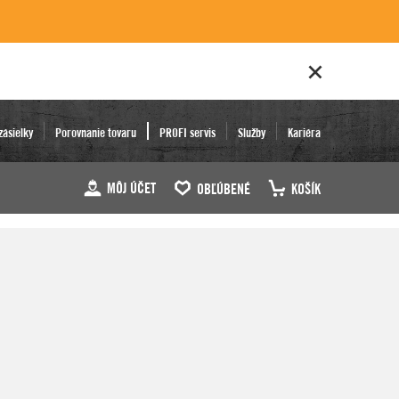
zásielky
Porovnanie tovaru
PROFI servis
Služby
Kariéra
MÔJ ÚČET
OBĽÚBENÉ
KOŠÍK