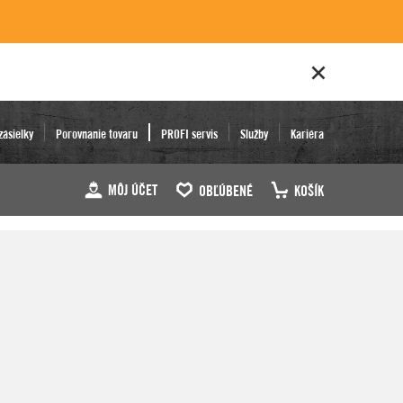
zásielky
Porovnanie tovaru
PROFI servis
Služby
Kariéra
MÔJ ÚČET
OBĽÚBENÉ
KOŠÍK