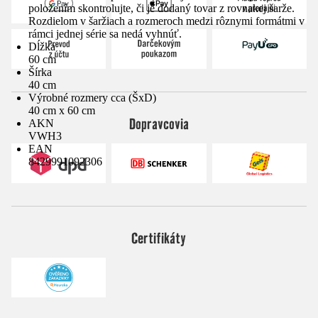
položením skontrolujte, či je dodaný tovar z rovnakej šarže.
Rozdielom v šaržiach a rozmeroch medzi rôznymi formátmi v
rámci jednej série sa nedá vyhnúť.
Dĺžka
60 cm
Šírka
40 cm
Výrobné rozmery cca (ŠxD)
40 cm x 60 cm
Dopravcovia
AKN
VWH3
EAN
8429991092306
Certifikáty