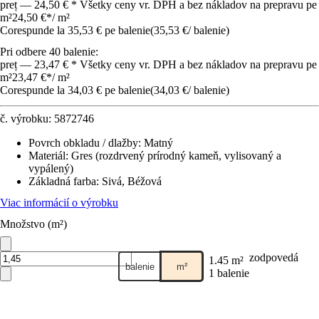
preț — 24,50 € * Všetky ceny vr. DPH a bez nákladov na prepravu pe
m²
24,50 €
*
/
m²
Corespunde la 35,53 € pe balenie
(
35,53 €
/
balenie
)
Pri odbere 40 balenie:
preț — 23,47 € * Všetky ceny vr. DPH a bez nákladov na prepravu pe
m²
23,47 €
*
/
m²
Corespunde la 34,03 € pe balenie
(
34,03 €
/
balenie
)
č. výrobku:
5872746
Povrch obkladu / dlažby
:
Matný
Materiál
:
Gres (rozdrvený prírodný kameň, vylisovaný a
vypálený)
Základná farba
:
Sivá, Béžová
Viac informácií o výrobku
Množstvo (m²)
zodpovedá
1.45 m²
balenie
m²
1 balenie