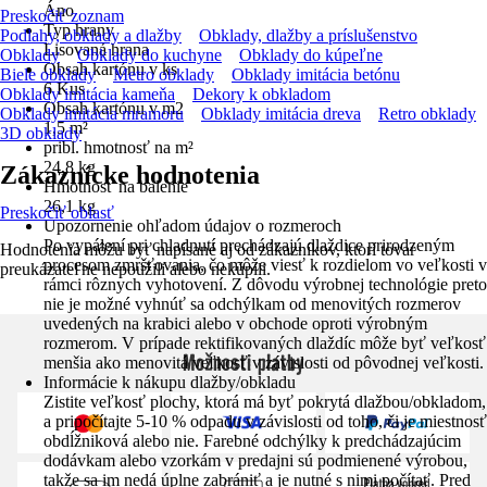
Áno
Preskočiť zoznam
Typ hrany
Podlahy, obklady a dlažby
Obklady, dlažby a príslušenstvo
Lisovaná hrana
Obklady
Obklady do kuchyne
Obklady do kúpeľne
Obsah kartónu v ks
Biele obklady
Metro obklady
Obklady imitácia betónu
6 Kus
Obklady imitácia kameňa
Dekory k obkladom
Obsah kartónu v m2
Obklady imitácia mramoru
Obklady imitácia dreva
Retro obklady
1,5 m²
3D obklady
pribl. hmotnosť na m²
24,8 kg
Zákaznícke hodnotenia
Hmotnosť na balenie
26,1 kg
Preskočiť oblasť
Upozornenie ohľadom údajov o rozmeroch
Po vypálení pri chladnutí prechádzajú dlaždice prirodzeným
Hodnotenia môžu byť napísané aj od zákazníkov, ktorí tovar
procesom zmršťovania, čo môže viesť k rozdielom vo veľkosti v
preukázateľne nepoužili alebo nekúpili.
rámci rôznych vyhotovení. Z dôvodu výrobnej technológie preto
nie je možné vyhnúť sa odchýlkam od menovitých rozmerov
uvedených na krabici alebo v obchode oproti výrobným
rozmerom. V prípade rektifikovaných dlaždíc môže byť veľkosť
Možnosti platby
menšia ako menovitá veľkosť v závislosti od pôvodnej veľkosti.
Informácie k nákupu dlažby/obkladu
Zistite veľkosť plochy, ktorá má byť pokrytá dlažbou/obkladom,
a pripočítajte 5-10 % odpadu v závislosti od toho, či je miestnosť
obdĺžniková alebo nie. Farebné odchýlky k predchádzajúcim
dodávkam alebo vzorkám v predajni sú podmienené výrobou,
takže sa im nedá úplne zabrániť a je nutné s nimi počítať. Pred