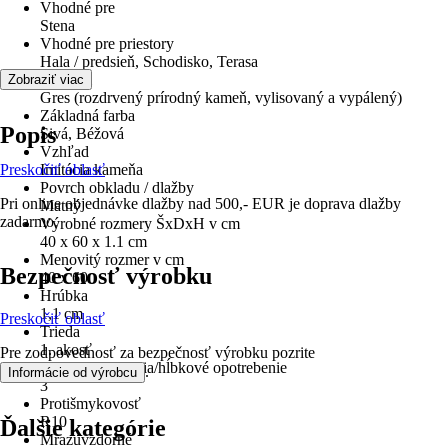
Vhodné pre
Stena
Vhodné pre priestory
Hala / predsieň, Schodisko, Terasa
Materiál
Zobraziť viac
Gres (rozdrvený prírodný kameň, vylisovaný a vypálený)
Základná farba
Popis
Sivá, Béžová
Vzhľad
Preskočiť oblasť
Imitácia kameňa
Povrch obkladu / dlažby
Pri online objednávke dlažby nad 500,- EUR je doprava dlažby
Matný
zadarmo.
Výrobné rozmery ŠxDxH v cm
40 x 60 x 1.1 cm
Menovitý rozmer v cm
Bezpečnosť výrobku
40 x 60
Hrúbka
1,1 cm
Preskočiť oblasť
Trieda
1. akosť
Pre zodpovednosť za bezpečnosť výrobku pozrite
Skupina odierania/hĺbkové opotrebenie
.
Informácie od výrobcu
3
Protišmykovosť
R10
Ďalšie kategórie
Mrazuvzdorné