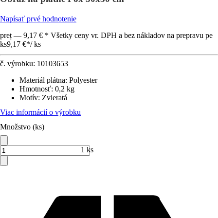
Napísať prvé hodnotenie
preț — 9,17 € * Všetky ceny vr. DPH a bez nákladov na prepravu pe
ks
9,17 €
*
/
ks
č. výrobku:
10103653
Materiál plátna
:
Polyester
Hmotnosť
:
0,2 kg
Motív
:
Zvieratá
Viac informácií o výrobku
Množstvo (ks)
1 ks