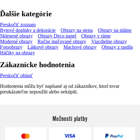
Ďalšie kategórie
Preskočiť zoznam
Bytové doplnky a dekorácie
Obrazy na stenu
Obrazy na plátne
Sklenené obrazy
Obrazy Deco panel
Obrazy v ráme
Moderné obrazy
Ručne maľované obrazy
Viacdielne obrazy
Fotoobrazy
Látkové obrazy
Machové obrazy
Obrazy z rastlín
Háčiky na obrazy
Zákaznícke hodnotenia
Preskočiť oblasť
Hodnotenia môžu byť napísané aj od zákazníkov, ktorí tovar
preukázateľne nepoužili alebo nekúpili.
Možnosti platby