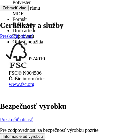
Polyester
Materiál rámu
Zobraziť viac
MDF
Formát
Certifikáty a služby
Štvorcový
Druh artiklu
Preskočiť oblasť
Typ tovaru
Oblasť použitia
Interiér
EAN
4251050574010
FSC® N004506
Ďalšie informácie:
www.fsc.org
Bezpečnosť výrobku
Preskočiť oblasť
Pre zodpovednosť za bezpečnosť výrobku pozrite
.
Informácie od výrobcu