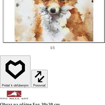
1
/
1
Porovnať
Obraz na plátne Fox 30x30 cm