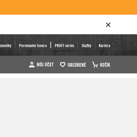
zásielky
Porovnanie tovaru
PROFI servis
Služby
Kariéra
MÔJ ÚČET
OBĽÚBENÉ
KOŠÍK