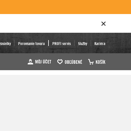
zásielky
Porovnanie tovaru
PROFI servis
Služby
Kariéra
MÔJ ÚČET
OBĽÚBENÉ
KOŠÍK