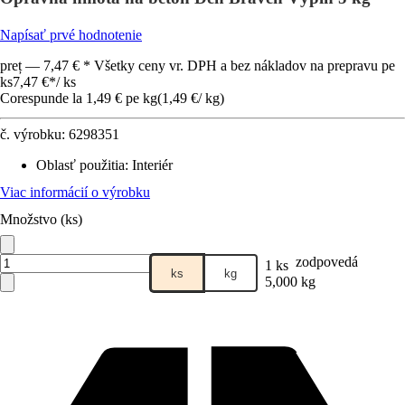
Napísať prvé hodnotenie
preț — 7,47 € * Všetky ceny vr. DPH a bez nákladov na prepravu pe
ks
7,47 €
*
/
ks
Corespunde la 1,49 € pe kg
(
1,49 €
/
kg
)
č. výrobku:
6298351
Oblasť použitia
:
Interiér
Viac informácií o výrobku
Množstvo (ks)
zodpovedá
1 ks
ks
kg
5,000 kg