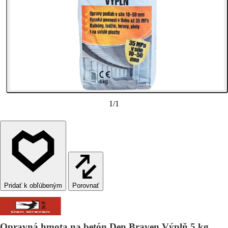
1
/
1
Porovnať
Opravná hmota na betón Den Braven Výplň 5 kg