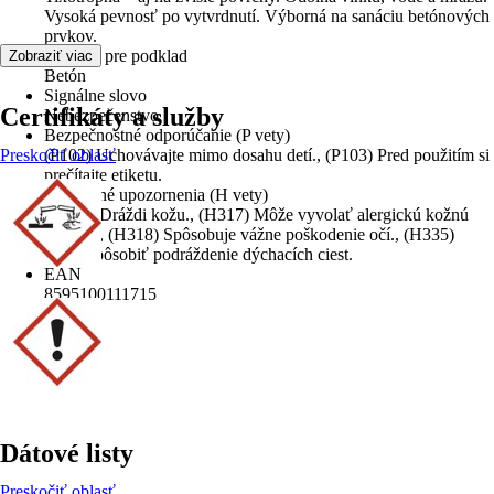
Vysoká pevnosť po vytvrdnutí. Výborná na sanáciu betónových
prvkov.
Vhodné pre podklad
Zobraziť viac
Betón
Signálne slovo
Certifikáty a služby
Nebezpečenstvo
Bezpečnostné odporúčanie (P vety)
Preskočiť oblasť
(P102) Uchovávajte mimo dosahu detí., (P103) Pred použitím si
prečítajte etiketu.
Výstražné upozornenia (H vety)
(H315) Dráždi kožu., (H317) Môže vyvolať alergickú kožnú
reakciu., (H318) Spôsobuje vážne poškodenie očí., (H335)
Môže spôsobiť podráždenie dýchacích ciest.
EAN
8595100111715
Dátové listy
Preskočiť oblasť