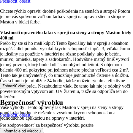
Preskočiť oblasť
Chcete rýchlo opraviť drobné poškodenia na stenách a strope? Potom
je pre vás správnou voľbou farba v spreji na opravu stien a stropov
Maston v bielej farbe.
Vlastnosti opravného laku v spreji na steny a stropy Maston biely
400 ml
Prečo by ste si ho mali kúpiť: Tento špeciálny lak v spreji s obsahom
rozpúšťadiel ponúka vysokú kryciu schopnosť stupňa 3, vďaka čomu
je ideálny na použitie v interiéri na rôzne podklady, ako je betón,
murivo, omietka, tapety a sadrokartón. Hodvábne matný finiš vytvorí
jemný povrch, ktorý bude ladiť s mnohými odtieňmi. S objemom
balenia 400 ml pokryjete pri jednom nátere plochu veľkosti cca 2 m².
Tento lak je umývateľný, čo umožňuje jednoduché čistenie a údržbu.
Čas schnutia je približne 24 hodín, takže môžete rýchlo a efektívne
pokračovať v práci. Nezabudnite však, že tento lak nie je odolný voči
Zobraziť viac
poveternostným vplyvom ani UV žiareniu, takže sa odporúča len do
interiéru.
Bezpečnosť výrobku
Vaše výhody: Tento opravný lak Maston v spreji na steny a stropy
ponúka jednoduché riešenie s vysokou krycou schopnosťou a
Preskočiť oblasť
jednoduchou aplikáciou na opravy v interiéri.
Pre zodpovednosť za bezpečnosť výrobku pozrite
.
Informácie od výrobcu