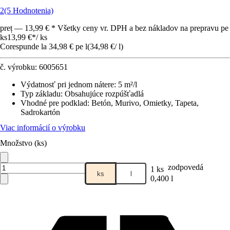
2
(5 Hodnotenia)
preț — 13,99 € * Všetky ceny vr. DPH a bez nákladov na prepravu pe
ks
13,99 €
*
/
ks
Corespunde la 34,98 € pe l
(
34,98 €
/
l
)
č. výrobku:
6005651
Výdatnosť pri jednom nátere
:
5 m²/l
Typ základu
:
Obsahujúce rozpúšťadlá
Vhodné pre podklad
:
Betón, Murivo, Omietky, Tapeta,
Sadrokartón
Viac informácií o výrobku
Množstvo (ks)
zodpovedá
1 ks
ks
l
0,400 l