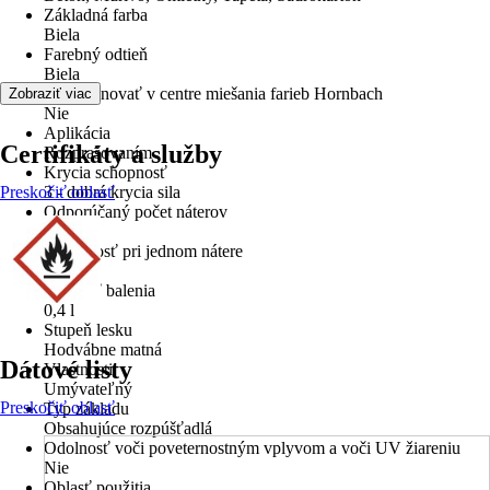
Základná farba
Biela
Farebný odtieň
Biela
Dá sa tónovať v centre miešania farieb Hornbach
Zobraziť viac
Nie
Aplikácia
Certifikáty a služby
Rozprašovaním
Krycia schopnosť
Preskočiť oblasť
3 - dobrá krycia sila
Odporúčaný počet náterov
3
Výdatnosť pri jednom nátere
5 m²/l
Veľkosť balenia
0,4 l
Stupeň lesku
Hodvábne matná
Dátové listy
Vlastnosti
Umývateľný
Preskočiť oblasť
Typ základu
Obsahujúce rozpúšťadlá
Odolnosť voči poveternostným vplyvom a voči UV žiareniu
Nie
Oblasť použitia