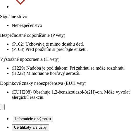
Signálne slovo
Nebezpečenstvo
Bezpečnostné odporúčanie (P vety)
(P102) Uchovávajte mimo dosahu detí.
(P103) Pred použitím si prečítajte etiketu.
Výstražné upozornenia (H vety)
(H229) Nádoba je pod tlakom: Pri zahriatí sa môže roztrhnúť.
(H222) Mimoriadne horľavý aerosól.
Doplnkové znaky nebezpečenstva (EUH vety)
(EUH208) Obsahuje 1,2-benzizotiazol-3(2H)-on. Môže vyvolať
alergickú reakciu.
Informácie o výrobku
Certifikáty a služby