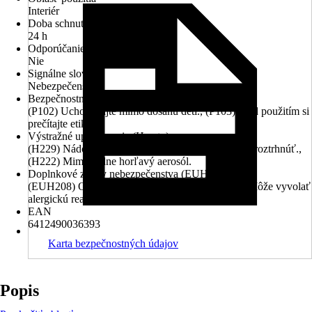
Interiér
Doba schnutia cca
24 h
Odporúčanie základného náteru
Nie
Signálne slovo
Nebezpečenstvo
Bezpečnostné odporúčanie (P vety)
(P102) Uchovávajte mimo dosahu detí., (P103) Pred použitím si
prečítajte etiketu.
Výstražné upozornenia (H vety)
(H229) Nádoba je pod tlakom: Pri zahriatí sa môže roztrhnúť.,
(H222) Mimoriadne horľavý aerosól.
Doplnkové znaky nebezpečenstva (EUH vety)
(EUH208) Obsahuje 1,2-benzizotiazol-3(2H)-on. Môže vyvolať
alergickú reakciu.
EAN
6412490036393
Karta bezpečnostných údajov
Popis