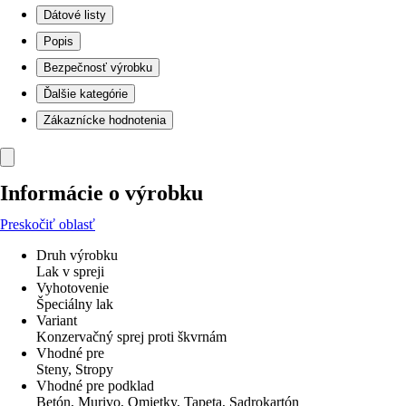
Dátové listy
Popis
Bezpečnosť výrobku
Ďalšie kategórie
Zákaznícke hodnotenia
Informácie o výrobku
Preskočiť oblasť
Druh výrobku
Lak v spreji
Vyhotovenie
Špeciálny lak
Variant
Konzervačný sprej proti škvrnám
Vhodné pre
Steny, Stropy
Vhodné pre podklad
Betón, Murivo, Omietky, Tapeta, Sadrokartón