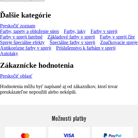
Ďalšie kategórie
Preskočiť zoznam
Farby, tapety a obloženie stien
Farby, laky
Farby v spreji
Farby v spreji farebné
Základové farby v spreji
Farby v spreji číre
Spreje špeciálne efekty
Špeciálne farby v spreji
Značkovacie spreje
Antikorózne farby v spreji
Príslušenstvo k farbám v spreji
Autolaky
Zákaznícke hodnotenia
Preskočiť oblasť
Hodnotenia môžu byť napísané aj od zákazníkov, ktorí tovar
preukázateľne nepoužili alebo nekúpili.
Možnosti platby