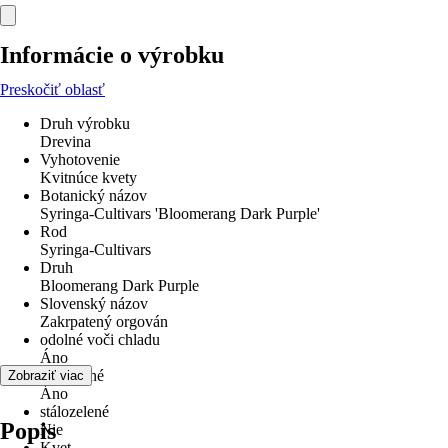
Informácie o výrobku
Preskočiť oblasť
Druh výrobku
Drevina
Vyhotovenie
Kvitnúce kvety
Botanický názov
Syringa-Cultivars 'Bloomerang Dark Purple'
Rod
Syringa-Cultivars
Druh
Bloomerang Dark Purple
Slovenský názov
Zakrpatený orgován
odolné voči chladu
Áno
Viacročné
Zobraziť viac
Áno
stálozelené
Popis
Nie
Kvet