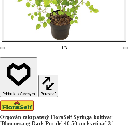
1
/
3
Porovnať
Orgován zakrpatený FloraSelf Syringa kultivar
'Bloomerang Dark Purple' 40-50 cm kvetináč 3 l