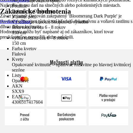
Nepotrebuje žiadnu oporu
Najlepšie sa mu darí na slnečných alebo polotienistých miestach.
Použitie
Zákaznícke hodnotenia
Dekorácie, Ozelenenie
Záver je jasný: Orgován zakrpatený 'Bloomerang Dark Purple' je
Vhodné pre
skvelou voľbou pre tých, ktorí hľadajú dekoratívnu a voňavú rastlinu s
Preskočiť oblasť
Výsadba po kusoch, Skupinová výsadba
dlhou dobou kvitnutia.
šírka rastu za cca 6 - 8 rokov
Hodnotenia môžu byť napísané aj od zákazníkov, ktorí tovar
150 cm
preukázateľne nepoužili alebo nekúpili.
výška rastu za cca 6 - 8 rokov
150 cm
Farba kvetov
Fialová
Kvety
Možnosti platby
Opakované kvitnutie – opätovne rozkvitne po hlavnej kvitnúcej
sezóne
Listy
Opadavé
AKN
SXX9
EAN
4306517417604