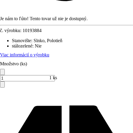
Je nám to ľúto! Tento tovar už nie je dostupný.
č. výrobku:
10193884
Stanovište
:
Slnko, Polotieň
stálozelené
:
Nie
Viac informácií o výrobku
Množstvo (ks)
1 ks