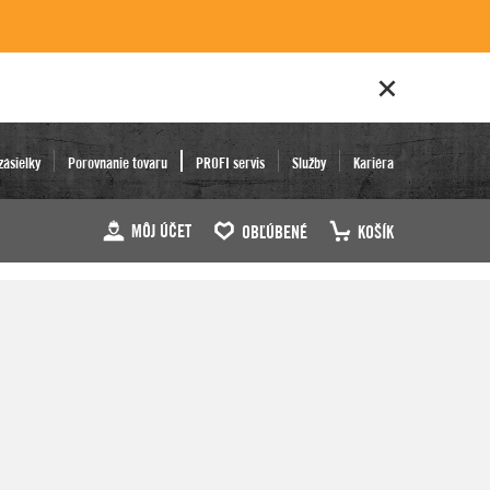
zásielky
Porovnanie tovaru
PROFI servis
Služby
Kariéra
MÔJ ÚČET
OBĽÚBENÉ
KOŠÍK