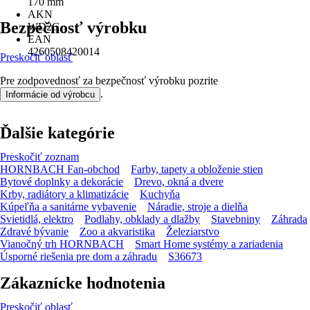
170 mm
AKN
Bezpečnosť výrobku
WD2C
EAN
4260508420014
Preskočiť oblasť
Pre zodpovednosť za bezpečnosť výrobku pozrite
.
Informácie od výrobcu
Ďalšie kategórie
Preskočiť zoznam
HORNBACH Fan-obchod
Farby, tapety a obloženie stien
Bytové doplnky a dekorácie
Drevo, okná a dvere
Krby, radiátory a klimatizácie
Kuchyňa
Kúpeľňa a sanitárne vybavenie
Náradie, stroje a dielňa
Svietidlá, elektro
Podlahy, obklady a dlažby
Stavebniny
Záhrada
Zdravé bývanie
Zoo a akvaristika
Železiarstvo
Vianočný trh HORNBACH
Smart Home systémy a zariadenia
Úsporné riešenia pre dom a záhradu
S36673
Zákaznícke hodnotenia
Preskočiť oblasť