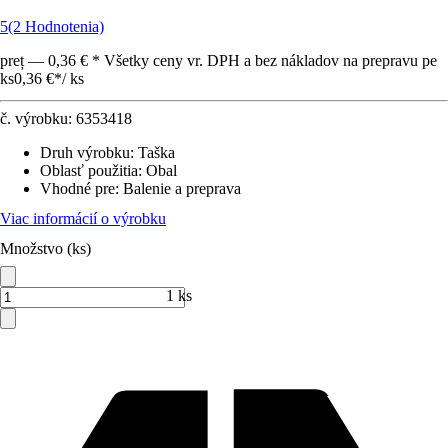
5
(2 Hodnotenia)
preț — 0,36 € * Všetky ceny vr. DPH a bez nákladov na prepravu pe
ks
0,36 €
*
/
ks
č. výrobku:
6353418
Druh výrobku
:
Taška
Oblasť použitia
:
Obal
Vhodné pre
:
Balenie a preprava
Viac informácií o výrobku
Množstvo (ks)
1 ks