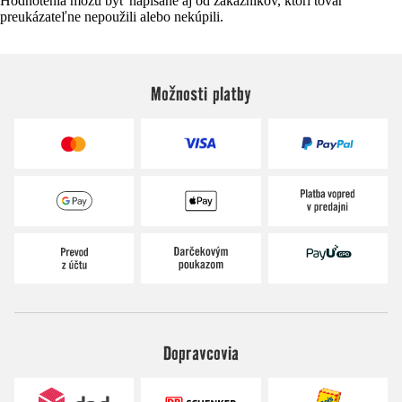
Hodnotenia môžu byť napísané aj od zákazníkov, ktorí tovar
preukázateľne nepoužili alebo nekúpili.
Možnosti platby
Dopravcovia