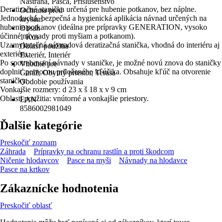
Nástraha, Pasca, Príslušenstvo
Deratizačná stanička určená pre hubenie potkanov, bez náplne.
Ochrana pred
Jednoduchá, bezpečná a hygienická aplikácia návnad určených na
krysám
hubenie potkanov (ideálna pre prípravky GENERATION, vysoko
Obsah
účinné návnady proti myšiam a potkanom).
1 Kus
Uzamykateľná návnadová deratizačná stanička, vhodná do interiéru aj
Oblasť použitia
exteriéru.
Exteriér, Interiér
Po spotrebovaní návnady v staničke, je možné novú znova do staničky
Vhodné pre
doplniť pomocou priloženého kľúčika. Obsahuje kľúč na otvorenie
Garáž, Obytný priestor, Terasa
staničky.
Obdobie používania
Vonkajšie rozmery: d 23 x š 18 x v 9 cm
-
Oblasti použitia: vnútorné a vonkajšie priestory.
EAN
8586002981049
Ďalšie kategórie
Preskočiť zoznam
Záhrada
Prípravky na ochranu rastlín a proti škodcom
Ničenie hlodavcov
Pasce na myši
Návnady na hlodavce
Pasce na krtkov
Zákaznícke hodnotenia
Preskočiť oblasť