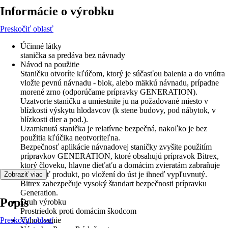
Informácie o výrobku
Preskočiť oblasť
Účinné látky
stanička sa predáva bez návnady
Návod na použitie
Staničku otvoríte kľúčom, ktorý je súčasťou balenia a do vnútra
vložte pevnú návnadu - blok, alebo mäkkú návnadu, prípadne
morené zrno (odporúčame prípravky GENERATION).
Uzatvorte staničku a umiestnite ju na požadované miesto v
blízkosti výskytu hlodavcov (k stene budovy, pod nábytok, v
blízkosti dier a pod.).
Uzamknutá stanička je relatívne bezpečná, nakoľko je bez
použitia kľúčika neotvoriteľna.
Bezpečnosť aplikácie návnadovej staničky zvyšite použitím
prípravkov GENERATION, ktoré obsahujú prípravok Bitrex,
ktorý človeku, hlavne dieťaťu a domácim zvieratám zabraňuje
prehltnúť produkt, po vložení do úst je ihneď vypľuvnutý.
Zobraziť viac
Bitrex zabezpečuje vysoký štandart bezpečnosti prípravku
Generation.
Popis
Druh výrobku
Prostriedok proti domácim škodcom
Preskočiť oblasť
Vyhotovenie