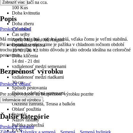
Obsah stačí na cca.
Zobraziť viac
100 Kus
Doba kvitnutia
Popis
-
Doba zberu
Preskočiť oblasť
Celoročná
Čas sejby
Má mimoriadne silné a odolné steblá, vďaka čomu je veľmi stabilná.
Apríl, Máj, Jún, Júl, August
Pri nedostatku svetla v zime je pažítka v chladnom ročnom období
Optimálna teplota
trochu jemnejšia, a z tohto dôvodu je táto odroda ideálna na celoročné
15 °C - 20 °C
pestovanie.
Doba klíčenia
14 dni - 21 dni
vzdialenosť medzi semenami
Bezpečnosť výrobku
30 cm
vzdialenosť medzi riadkami
30 cm
Preskočiť oblasť
Spôsob pestovania
Osivo s odolnými semenami
Pre zodpovednosť za bezpečnosť výrobku pozrite
Vhodné pre
.
Informácie od výrobcu
Okrasná záhrada, Terasa a balkón
Oblasť použitia
Exteriér
Ďalšie kategórie
Názov rastliny
Pažítka pobrežná
Preskočiť zoznam
EAN
Záhrada
Trávniky a semená
Semená
Semená byliniek