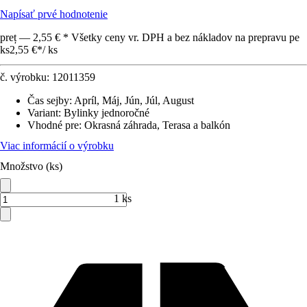
Napísať prvé hodnotenie
preț — 2,55 € * Všetky ceny vr. DPH a bez nákladov na prepravu pe
ks
2,55 €
*
/
ks
č. výrobku:
12011359
Čas sejby
:
Apríl, Máj, Jún, Júl, August
Variant
:
Bylinky jednoročné
Vhodné pre
:
Okrasná záhrada, Terasa a balkón
Viac informácií o výrobku
Množstvo (ks)
1 ks