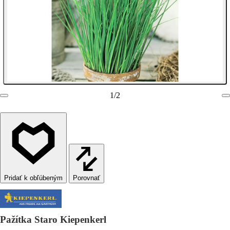
1
/
2
Porovnať
Pažítka Staro Kiepenkerl