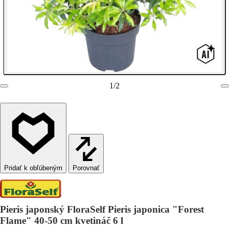
1
/
2
Porovnať
Pieris japonský FloraSelf Pieris japonica "Forest
Flame" 40-50 cm kvetináč 6 l