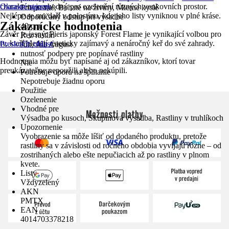
charakteru je vhodný pro ozelenění různých venkovních prostor.
Okrasné stromy
Priepustné, Bohaté na živiny, Mierne kyslé
Nejlépe se mu daří v polostínu, kde jeho listy vyniknou v plné kráse.
Odporúčaný odstup pri výsadbe
Zákaznícke hodnotenia
40 cm
Závěr je jasný: Pieris japonský Forest Flame je vynikající volbou pro
Rez rastlín
ty, kteří hledají esteticky zajímavý a nenáročný keř do své zahrady.
Preskočiť oblasť
Jún, Júl, August
nutnosť podpery pre popínavé rastliny
Hodnotenia môžu byť napísané aj od zákazníkov, ktorí tovar
Nie
preukázateľne nepoužili alebo nekúpili.
Potrebuje oporu na šplhanie
Nepotrebuje žiadnu oporu
Použitie
Ozelenenie
Vhodné pre
Možnosti platby
Výsadba po kusoch, Skupinová výsadba, Rastliny v truhlíkoch
Upozornenie
Vyobrazenie sa môže líšiť od dodaného produktu, pretože
rastliny sa v závislosti od ročného obdobia vyvíjajú rôzne – od
zostrihaných alebo ešte nepučiacich až po rastliny v plnom
kvete.
Listy
Vždyzelený
AKN
PMTX
EAN
4014703378218