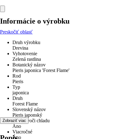
Informácie o výrobku
Preskočiť oblasť
Druh výrobku
Drevina
Vyhotovenie
Zelená rastlina
Botanický názov
Pieris japonica 'Forest Flame'
Rod
Pieris
Typ
japonica
Druh
Forest Flame
Slovenský názov
Pieris japonský
odolné voči chladu
Zobraziť viac
Áno
Viacročné
Popis
Áno