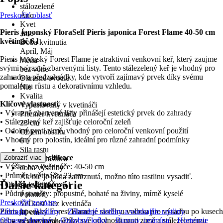
stálozelené
Preskočiť oblasť
Áno
Kvet
Pieris japonský FloraSelf Pieris japonica Forest Flame 40-50 cm
Áno
květináč 6 l
Doba kvitnutia
Apríl, Máj
Pieris japonský Forest Flame je atraktivní venkovní keř, který zaujme
Vôňa
svými výrazně zbarvenými listy. Tento stálezelený keř je vhodný pro
bez vône
zahrady a předzahrádky, kde vytvoří zajímavý prvek díky svému
Okrasné ovocie
pomalému růstu a dekorativnímu vzhledu.
Nie
Kvalita
Klíčové vlastnosti
Vypestovaný v kvetináči
• Výrazně zbarvené listy přinášejí estetický prvek do zahrady
Priemer kvetináča
• Stálezelený keř zajišťuje celoroční zeleň
23 cm
• Odolný proti zimě, vhodný pro celoroční venkovní použití
Objem obsahu
• Vhodný pro polostín, ideální pro různé zahradní podmínky
6 l
Sila rastu
Technická specifikace
Zobraziť viac
pomaly rastúca
• Výška bez květináče: 40-50 cm
doba výsadby
• Průměr květináče: 23 cm
Ak nie je pôda zamrznutá, možno túto rastlinu vysadiť.
Ďalšie kategórie
• Objem květináče: 6 l
Stanovište
• Půdní poměry: propustné, bohaté na živiny, mírně kyselé
Polotieň
Preskočiť zoznam
Veľkosť bez kvetináča
Pieris japonský Forest Flame je skvělou volbou pro výsadbu po kusech
Záhrada
Rastliny
Záhradné rastliny a vonkajšie rastliny
40 cm
nebo ve skupinách. Díky své odolnosti proti zimě a stálezelenému
Okrasné dreviny
Ozdobné kríky
Buxusy, cezmína
Hortenzie
pôdne pomery