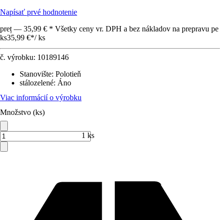
Napísať prvé hodnotenie
preț — 35,99 € * Všetky ceny vr. DPH a bez nákladov na prepravu pe
ks
35,99 €
*
/
ks
č. výrobku:
10189146
Stanovište
:
Polotieň
stálozelené
:
Áno
Viac informácií o výrobku
Množstvo (ks)
1 ks