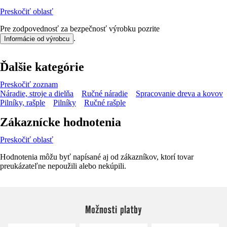
Preskočiť oblasť
Pre zodpovednosť za bezpečnosť výrobku pozrite
.
Informácie od výrobcu
Ďalšie kategórie
Preskočiť zoznam
Náradie, stroje a dielňa
Ručné náradie
Spracovanie dreva a kovov
Pilníky, rašple
Pilníky
Ručné rašple
Zákaznícke hodnotenia
Preskočiť oblasť
Hodnotenia môžu byť napísané aj od zákazníkov, ktorí tovar
preukázateľne nepoužili alebo nekúpili.
Možnosti platby