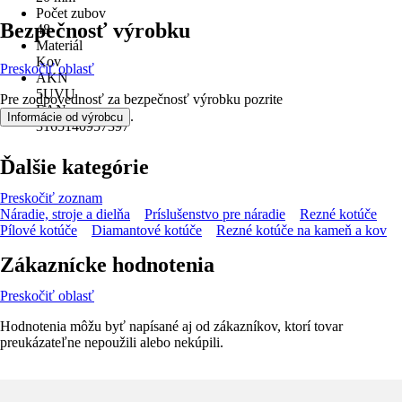
Počet zubov
Bezpečnosť výrobku
48
Materiál
Kov
Preskočiť oblasť
AKN
5UVU
Pre zodpovednosť za bezpečnosť výrobku pozrite
EAN
.
Informácie od výrobcu
3165140957397
Ďalšie kategórie
Preskočiť zoznam
Náradie, stroje a dielňa
Príslušenstvo pre náradie
Rezné kotúče
Pílové kotúče
Diamantové kotúče
Rezné kotúče na kameň a kov
Zákaznícke hodnotenia
Preskočiť oblasť
Hodnotenia môžu byť napísané aj od zákazníkov, ktorí tovar
preukázateľne nepoužili alebo nekúpili.