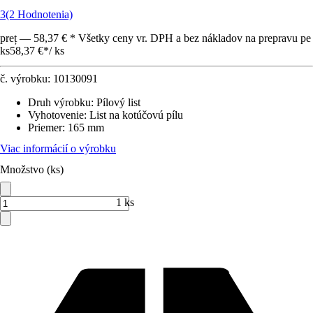
3
(2 Hodnotenia)
preț — 58,37 € * Všetky ceny vr. DPH a bez nákladov na prepravu pe
ks
58,37 €
*
/
ks
č. výrobku:
10130091
Druh výrobku
:
Pílový list
Vyhotovenie
:
List na kotúčovú pílu
Priemer
:
165 mm
Viac informácií o výrobku
Množstvo (ks)
1 ks