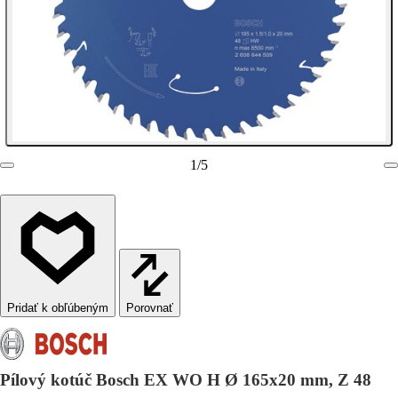
1
/
5
Porovnať
Pílový kotúč Bosch EX WO H Ø 165x20 mm, Z 48