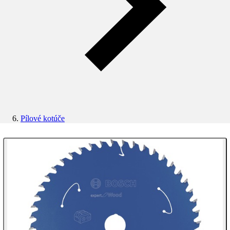
Pílové kotúče