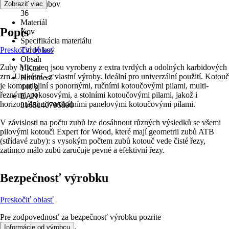
Počet zubov
Zobraziť viac
36
Materiál
Popis
Kov
Špecifikácia materiálu
Preskočiť oblasť
Tvrdý kov
Obsah
Zuby Microteq jsou vyrobeny z extra tvrdých a odolných karbidových
1 Kus
zrn. Unikátní - z vlastní výroby. Ideální pro univerzální použití. Kotouč
Hmotnosť
je kompatibilní s ponornými, ručními kotoučovými pilami, multi-
440 g
řeznými, pokosovými, a stolními kotoučovými pilami, jakož i
EAN
horizontálními/vertikálními panelovými kotoučovými pilami.
3165140795890
V závislosti na počtu zubů lze dosáhnout různých výsledků se všemi
pilovými kotouči Expert for Wood, které mají geometrii zubů ATB
(střídavé zuby): s vysokým počtem zubů kotouč vede čisté řezy,
zatímco málo zubů zaručuje pevné a efektivní řezy.
Bezpečnosť výrobku
Preskočiť oblasť
Pre zodpovednosť za bezpečnosť výrobku pozrite
.
Informácie od výrobcu