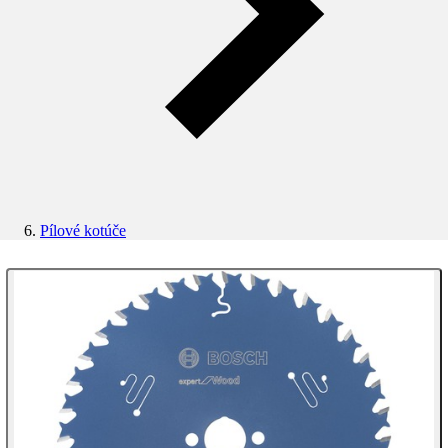
Pílové kotúče