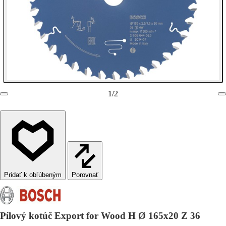
1
/
2
Porovnať
Pílový kotúč Export for Wood H Ø 165x20 Z 36