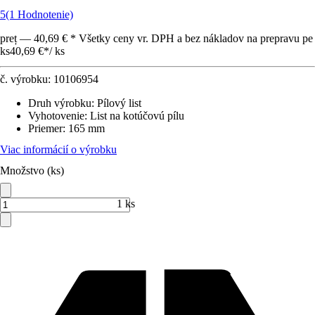
5
(1 Hodnotenie)
preț — 40,69 € * Všetky ceny vr. DPH a bez nákladov na prepravu pe
ks
40,69 €
*
/
ks
č. výrobku:
10106954
Druh výrobku
:
Pílový list
Vyhotovenie
:
List na kotúčovú pílu
Priemer
:
165 mm
Viac informácií o výrobku
Množstvo (ks)
1 ks