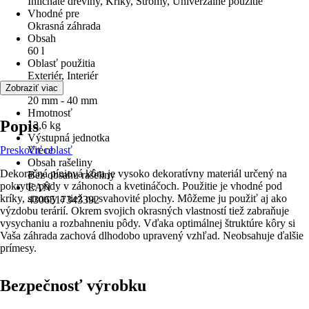
Ihličnaté dreviny, Kríky, Stromy, Univerzálne použitie
Vhodné pre
Okrasná záhrada
Obsah
60 l
Oblasť použitia
Exteriér, Interiér
Zrnitosť
Zobraziť viac
20 mm - 40 mm
Hmotnosť
Popis
13,6 kg
Výstupná jednotka
Preskočiť oblasť
Vrece
Obsah rašeliny
Dekoračná píniová kôra je vysoko dekoratívny materiál určený na
Bez obsahu rašeliny
pokrytie pôdy v záhonoch a kvetináčoch. Použitie je vhodné pod
EAN
kríky, stromy a tiež na svahovité plochy. Môžeme ju použiť aj ako
4306517343392
výzdobu terárií. Okrem svojich okrasných vlastností tiež zabraňuje
vysychaniu a rozbahneniu pôdy. Vďaka optimálnej štruktúre kôry si
Vaša záhrada zachová dlhodobo upravený vzhľad. Neobsahuje ďalšie
prímesy.
Bezpečnosť výrobku