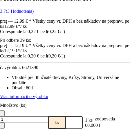
3.7
(3 Hodnotenia)
preț — 12,99 € * Všetky ceny vr. DPH a bez nákladov na prepravu pe
ks
12,99 €
*
/
ks
Corespunde la 0,22 € pe l
(
0,22 €
/
l
)
Pri odbere 39 ks:
preț — 12,19 € * Všetky ceny vr. DPH a bez nákladov na prepravu pe
ks
12,19 €
*
/
ks
Corespunde la 0,20 € pe l
(
0,20 €
/
l
)
č. výrobku:
6621890
Vhodné pre
:
Ihličnaté dreviny, Kríky, Stromy, Univerzálne
použitie
Obsah
:
60 l
Viac informácií o výrobku
Množstvo (ks)
zodpovedá
1 ks
ks
l
60,000 l