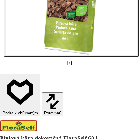
1
/
1
Porovnať
Píniová kôra dekoračná FloraSelf 60 l