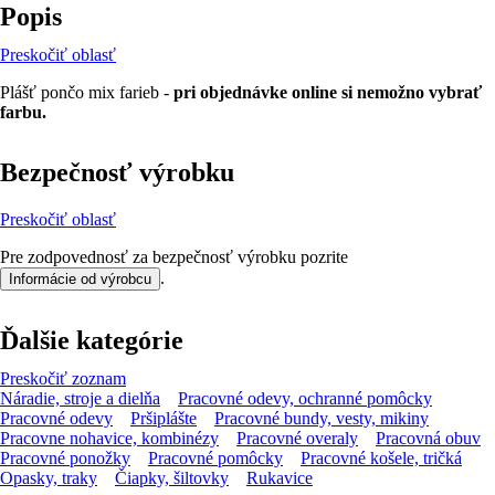
Popis
Preskočiť oblasť
Plášť pončo mix farieb -
pri objednávke online si nemožno vybrať
farbu.
Bezpečnosť výrobku
Preskočiť oblasť
Pre zodpovednosť za bezpečnosť výrobku pozrite
.
Informácie od výrobcu
Ďalšie kategórie
Preskočiť zoznam
Náradie, stroje a dielňa
Pracovné odevy, ochranné pomôcky
Pracovné odevy
Pršiplášte
Pracovné bundy, vesty, mikiny
Pracovne nohavice, kombinézy
Pracovné overaly
Pracovná obuv
Pracovné ponožky
Pracovné pomôcky
Pracovné košele, tričká
Opasky, traky
Čiapky, šiltovky
Rukavice