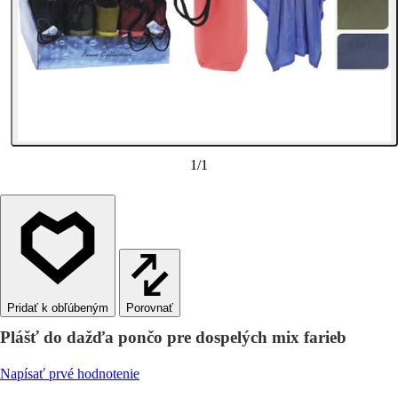
1
/
1
Porovnať
Plášť do dažďa pončo pre dospelých mix farieb
Napísať prvé hodnotenie