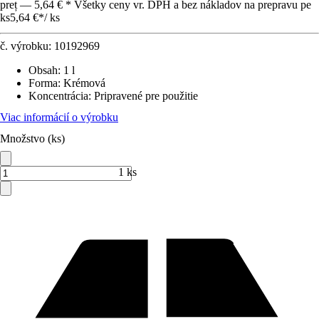
preț — 5,64 € * Všetky ceny vr. DPH a bez nákladov na prepravu pe
ks
5,64 €
*
/
ks
č. výrobku:
10192969
Obsah
:
1 l
Forma
:
Krémová
Koncentrácia
:
Pripravené pre použitie
Viac informácií o výrobku
Množstvo (ks)
1 ks