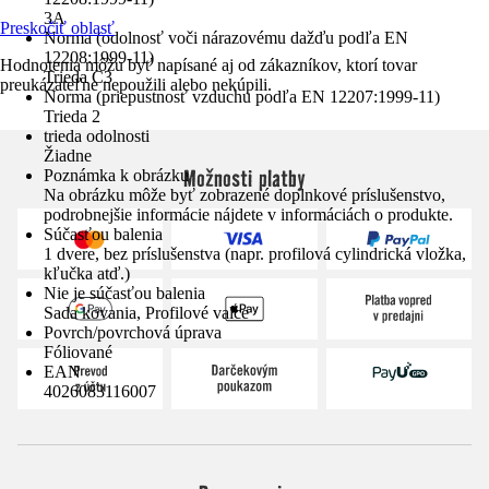
3A
Preskočiť oblasť
Norma (odolnosť voči nárazovému dažďu podľa EN
12208:1999-11)
Hodnotenia môžu byť napísané aj od zákazníkov, ktorí tovar
Trieda C3
preukázateľne nepoužili alebo nekúpili.
Norma (priepustnosť vzduchu podľa EN 12207:1999-11)
Trieda 2
trieda odolnosti
Žiadne
Možnosti platby
Poznámka k obrázku
Na obrázku môže byť zobrazené doplnkové príslušenstvo,
podrobnejšie informácie nájdete v informáciách o produkte.
Súčasťou balenia
1 dvere, bez príslušenstva (napr. profilová cylindrická vložka,
kľučka atď.)
Nie je súčasťou balenia
Sada kovania, Profilové valce
Povrch/povrchová úprava
Fóliované
EAN
4026083116007