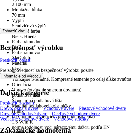
2 100 mm
Montážna hĺbka
70 mm
Výplň
Sendvičová výplň
Základná farba
Zobraziť viac
Biela, Hnedá
Farba rámu dnu
Bezpečnosť výrobku
Biela
Farba rámu von
Zlatý dub
Preskočiť oblasť
Materiál
Plast
Pre zodpovednosť za bezpečnosť výrobku pozrite
Tesnenie
.
Informácie od výrobcu
Vonkajšie 3-stranné, Kompresné tesnenie po celej dĺžke zvnútra
Orientácia
Vpravo (otváranie smerom dovnútra)
Ďalšie kategórie
podlahová lišta
Štandardná podlahová lišta
Preskočiť zoznam
Materiál podlahovej koľajničky
Drevo, okná a dvere
Vchodové dvere
Plastové vchodové dvere
Hliník
Drevené vchodové dvere
Oceľové vchodové dvere
UD-hodnota (koeficient priechodnosti tepla)
Vedľajšie vchodové dvere
Vchodové striešky
1,6 W/m²K
norma (odolnosť voči nárazovému dažďu podľa EN
Zákaznícke hodnotenia
12208:1999-11)