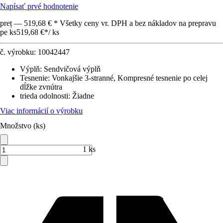
Napísať prvé hodnotenie
preț — 519,68 € * Všetky ceny vr. DPH a bez nákladov na prepravu
pe ks
519,68 €
*
/
ks
č. výrobku:
10042447
Výplň
:
Sendvičová výplň
Tesnenie
:
Vonkajšie 3-stranné, Kompresné tesnenie po celej
dĺžke zvnútra
trieda odolnosti
:
Žiadne
Viac informácií o výrobku
Množstvo (ks)
1 ks