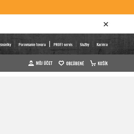
zásielky
Porovnanie tovaru
PROFI servis
Služby
Kariéra
MÔJ ÚČET
OBĽÚBENÉ
KOŠÍK