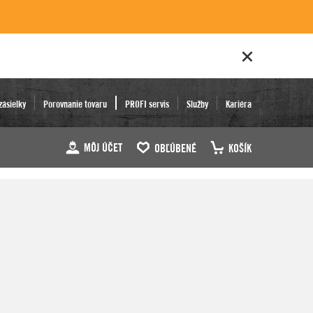
zásielky
Porovnanie tovaru
PROFI servis
Služby
Kariéra
MÔJ ÚČET
OBĽÚBENÉ
KOŠÍK