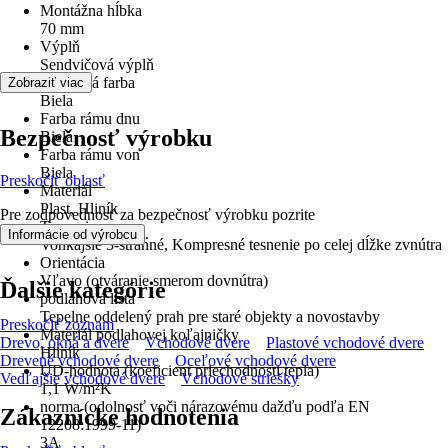
Montážna hĺbka
70 mm
Výplň
Sendvičová výplň
Základná farba
Zobraziť viac
Biela
Farba rámu dnu
Bezpečnosť výrobku
Biela
Farba rámu von
Biela
Preskočiť oblasť
Materiál
Plast, Hliník
Pre zodpovednosť za bezpečnosť výrobku pozrite
Tesnenie
.
Informácie od výrobcu
Vonkajšie 3-stranné, Kompresné tesnenie po celej dĺžke zvnútra
Orientácia
Vľavo (otváranie smerom dovnútra)
Ďalšie kategórie
podlahová lišta
Tepelne oddelený prah pre staré objekty a novostavby
Preskočiť zoznam
Materiál podlahovej koľajničky
Drevo, okná a dvere
Vchodové dvere
Plastové vchodové dvere
Hliník
Drevené vchodové dvere
Oceľové vchodové dvere
UD-hodnota (koeficient priechodnosti tepla)
Vedľajšie vchodové dvere
Vchodové striešky
1,1 W/m²K
norma (odolnosť voči nárazovému dažďu podľa EN
Zákaznícke hodnotenia
12208:1999-11)
3A