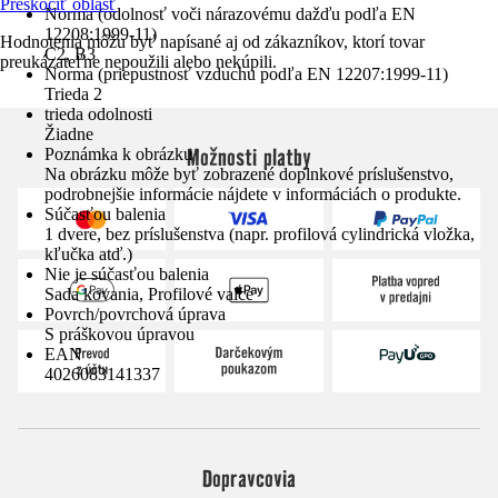
Preskočiť oblasť
Norma (odolnosť voči nárazovému dažďu podľa EN
12208:1999-11)
Hodnotenia môžu byť napísané aj od zákazníkov, ktorí tovar
C2, B3
preukázateľne nepoužili alebo nekúpili.
Norma (priepustnosť vzduchu podľa EN 12207:1999-11)
Trieda 2
trieda odolnosti
Žiadne
Možnosti platby
Poznámka k obrázku
Na obrázku môže byť zobrazené doplnkové príslušenstvo,
podrobnejšie informácie nájdete v informáciách o produkte.
Súčasťou balenia
1 dvere, bez príslušenstva (napr. profilová cylindrická vložka,
kľučka atď.)
Nie je súčasťou balenia
Sada kovania, Profilové valce
Povrch/povrchová úprava
S práškovou úpravou
EAN
4026083141337
Dopravcovia