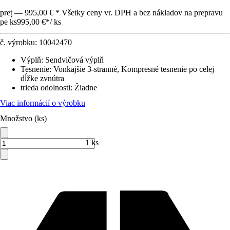
preț — 995,00 € * Všetky ceny vr. DPH a bez nákladov na prepravu
pe ks
995,00 €
*
/
ks
č. výrobku:
10042470
Výplň
:
Sendvičová výplň
Tesnenie
:
Vonkajšie 3-stranné, Kompresné tesnenie po celej
dĺžke zvnútra
trieda odolnosti
:
Žiadne
Viac informácií o výrobku
Množstvo (ks)
1 ks