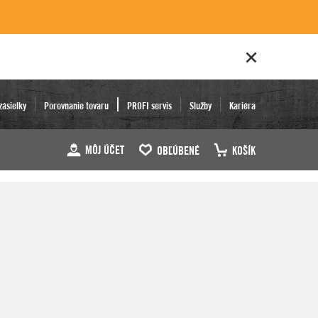
zásielky
Porovnanie tovaru
PROFI servis
Služby
Kariéra
MÔJ ÚČET
OBĽÚBENÉ
KOŠÍK