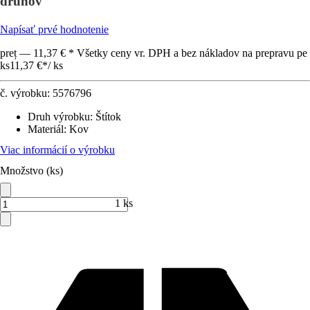
druhov
Napísať prvé hodnotenie
preț — 11,37 € * Všetky ceny vr. DPH a bez nákladov na prepravu pe
ks
11,37 €
*
/
ks
č. výrobku:
5576796
Druh výrobku
:
Štítok
Materiál
:
Kov
Viac informácií o výrobku
Množstvo (ks)
1 ks