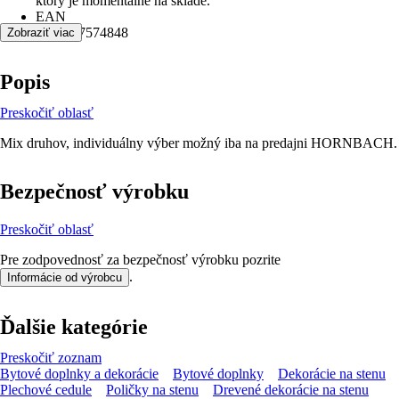
ktorý je momentálne na sklade.
EAN
9781847574848
Zobraziť viac
Popis
Preskočiť oblasť
Mix druhov, individuálny výber možný iba na predajni HORNBACH.
Bezpečnosť výrobku
Preskočiť oblasť
Pre zodpovednosť za bezpečnosť výrobku pozrite
.
Informácie od výrobcu
Ďalšie kategórie
Preskočiť zoznam
Bytové doplnky a dekorácie
Bytové doplnky
Dekorácie na stenu
Plechové cedule
Poličky na stenu
Drevené dekorácie na stenu