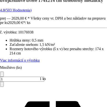
dvojkrídlové dvere 174x214 cm strieborný metalický
4.8
(503 Hodnotenia)
preț — 2029,00 € * Všetky ceny vr. DPH a bez nákladov na prepravu
pe ks
2029,00 €
*
/
ks
č. výrobku:
10176938
Hrúbka steny
:
0,5 mm
Zaťaženie snehom
:
1,5 kN/m²
Rozmery hotového výrobku (š x v) bez presahu strechy
:
174 x
214 cm
Viac informácií o výrobku
Množstvo (ks)
1 ks