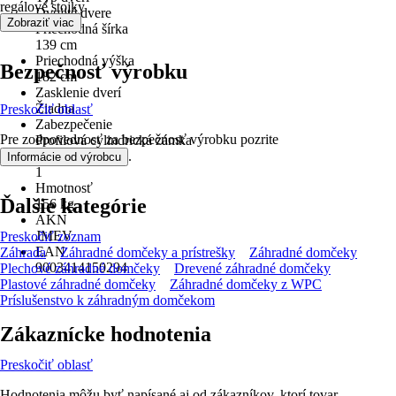
regálové stojky
Dvojité dvere
Zobraziť viac
Priechodná šírka
139 cm
Priechodná výška
Bezpečnosť výrobku
182 cm
Zasklenie dverí
Žiadna
Preskočiť oblasť
Zabezpečenie
Pre zodpovednosť za bezpečnosť výrobku pozrite
Profilová cylindrická zámka
.
Počet miestností
Informácie od výrobcu
1
Hmotnosť
Ďalšie kategórie
156 kg
AKN
JMEV
Preskočiť zoznam
EAN
Záhrada
Záhradné domčeky a prístrešky
Záhradné domčeky
9003414150294
Plechové záhradné domčeky
Drevené záhradné domčeky
Plastové záhradné domčeky
Záhradné domčeky z WPC
Príslušenstvo k záhradným domčekom
Zákaznícke hodnotenia
Preskočiť oblasť
Hodnotenia môžu byť napísané aj od zákazníkov, ktorí tovar