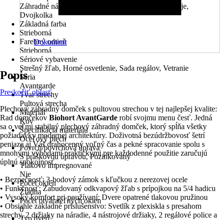
Záhradné náradie, Záhradný nábytok, Záhradné stroje,
Dvojkolka
Základná farba
Strieborná
Farebný odtieň
Dokument
Strieborná
Sériové vybavenie
Strešný žľab, Horné osvetlenie, Sada regálov, Vetranie
Popis
Séria
Avantgarde
Preskočiť oblasť
Tvar strechy
Pultová strecha
Plechový záhradný domček s pultovou strechou v tej najlepšej kvalite:
Materiál
Rad domčekov
Biohort AvantGarde
robí svojmu menu česť. Jedná
Kov
sa o veľmi stabilný plechový záhradný domček, ktorý spĺňa všetky
Špecifikácia materiálu
požiadavky modernej architektúry. Doživotná bezúdržbovosť šetrí
Oceľový plech
peniaze aj Váš drahocenný voľný čas a pekné spracovanie spolu s
Povrch/povrchová úprava
mnohými výhodami praktickými pre každodenné použitie zaručujú
S práškovou úpravou, Pozinkovaný
úplnú spokojnosť.
Tlakovo impregnované
Nie
• Bezpečnosť: 3-bodový zámok s kľučkou z nerezovej ocele
Počet okien
• Funkčnosť: Zabudovaný odkvapový žľab s prípojkou na 5/4 hadicu
Žiadna
• Vysoký komfort pri používaní: Dvere opatrené tlakovou pružinou
Počet otvárateľných okien
• Obsiahle základné príslušenstvo: Svetlík z plexiskla s presahom
0
strechy, 2 držiaky na náradie, 4 nástrojové držiaky, 2 regálové police a
Typ dverí