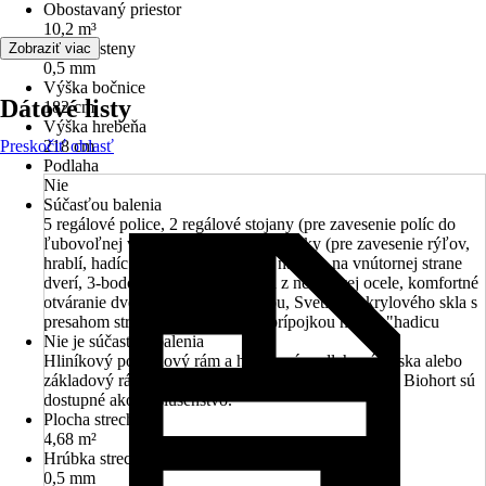
Obostavaný priestor
10,2 m³
Hrúbka steny
Zobraziť viac
0,5 mm
Výška bočnice
Dátové listy
182 cm
Výška hrebeňa
Preskočiť oblasť
218 cm
Podlaha
Nie
Súčasťou balenia
5 regálové police, 2 regálové stojany (pre zavesenie políc do
ľubovoľnej výšky), 4 nástrojové držiaky (pre zavesenie rýľov,
hrablí, hadíc a pod.), 2 držiaky na náradie na vnútornej strane
dverí, 3-bodový zámok s kľučkou z nerezovej ocele, komfortné
otváranie dverí s tlakovou pružinou, Svetlík z akrylového skla s
presahom strechy, strešný žľab s prípojkou na 5/4 "hadicu
Nie je súčasťou balenia
Hliníkový podlahový rám a hliníková podlahová doska alebo
základový rám pre ukotvenie na zemných skrutkách Biohort sú
dostupné ako príslušenstvo.
Plocha strechy
4,68 m²
Hrúbka strechy
0,5 mm