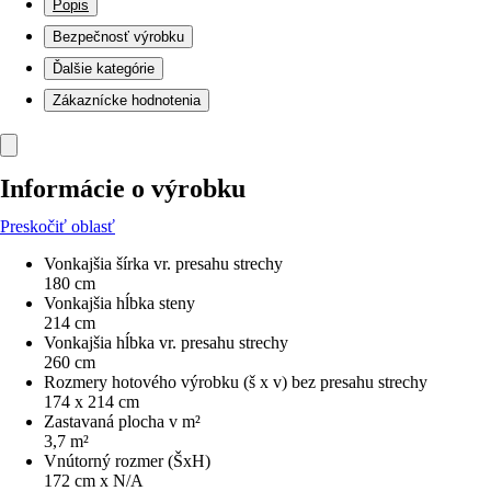
Popis
Bezpečnosť výrobku
Ďalšie kategórie
Zákaznícke hodnotenia
Informácie o výrobku
Preskočiť oblasť
Vonkajšia šírka vr. presahu strechy
180 cm
Vonkajšia hĺbka steny
214 cm
Vonkajšia hĺbka vr. presahu strechy
260 cm
Rozmery hotového výrobku (š x v) bez presahu strechy
174 x 214 cm
Zastavaná plocha v m²
3,7 m²
Vnútorný rozmer (ŠxH)
172 cm x N/A