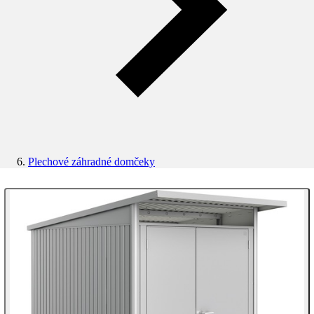
Plechové záhradné domčeky