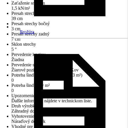
Zaťaženie snehom
1,5 kN/m²
Presah strechy predný
39 cm
Presah strechy bočný
3 cm
Brožúra
Presah strechy zadný
7 cm
Sklon strechy
5 °
Prevedenie krytiny
Žiadna
Prevedenie strechy
Žiarové pozinkovanie ponorom, Kov
Potreba šindľov (balíky obsahujú 3 m²)
0
Potreba šindľov v m²
0
Upozornenie
Ďalšie informácie nájdete v technickom liste.
Druh výrobku
Záhradný domček
Vyhotovenie
Náraďový domček
Vhodné pre