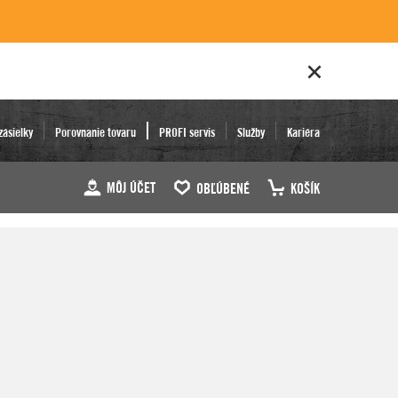
zásielky
Porovnanie tovaru
PROFI servis
Služby
Kariéra
MÔJ ÚČET
OBĽÚBENÉ
KOŠÍK