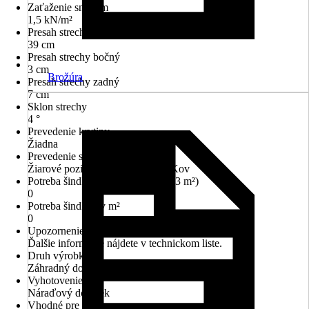
Zaťaženie snehom
1,5 kN/m²
Presah strechy predný
39 cm
Presah strechy bočný
3 cm
Brožúra
Presah strechy zadný
7 cm
Sklon strechy
4 °
Prevedenie krytiny
Žiadna
Prevedenie strechy
Žiarové pozinkovanie ponorom, Kov
Potreba šindľov (balíky obsahujú 3 m²)
0
Potreba šindľov v m²
0
Upozornenie
Ďalšie informácie nájdete v technickom liste.
Druh výrobku
Záhradný domček
Vyhotovenie
Náraďový domček
Vhodné pre