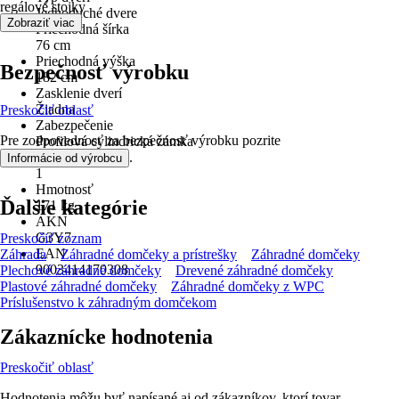
regálové stojky
Jednoduché dvere
Zobraziť viac
Priechodná šírka
76 cm
Priechodná výška
Bezpečnosť výrobku
182 cm
Zasklenie dverí
Žiadna
Preskočiť oblasť
Zabezpečenie
Pre zodpovednosť za bezpečnosť výrobku pozrite
Profilová cylindrická zámka
.
Počet miestností
Informácie od výrobcu
1
Hmotnosť
Ďalšie kategórie
171 kg
AKN
G3Y7
Preskočiť zoznam
EAN
Záhrada
Záhradné domčeky a prístrešky
Záhradné domčeky
9003414170308
Plechové záhradné domčeky
Drevené záhradné domčeky
Plastové záhradné domčeky
Záhradné domčeky z WPC
Príslušenstvo k záhradným domčekom
Zákaznícke hodnotenia
Preskočiť oblasť
Hodnotenia môžu byť napísané aj od zákazníkov, ktorí tovar