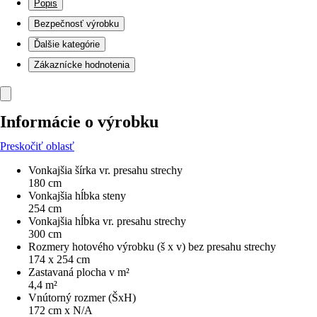
Popis
Bezpečnosť výrobku
Ďalšie kategórie
Zákaznícke hodnotenia
Informácie o výrobku
Preskočiť oblasť
Vonkajšia šírka vr. presahu strechy
180 cm
Vonkajšia hĺbka steny
254 cm
Vonkajšia hĺbka vr. presahu strechy
300 cm
Rozmery hotového výrobku (š x v) bez presahu strechy
174 x 254 cm
Zastavaná plocha v m²
4,4 m²
Vnútorný rozmer (ŠxH)
172 cm x N/A