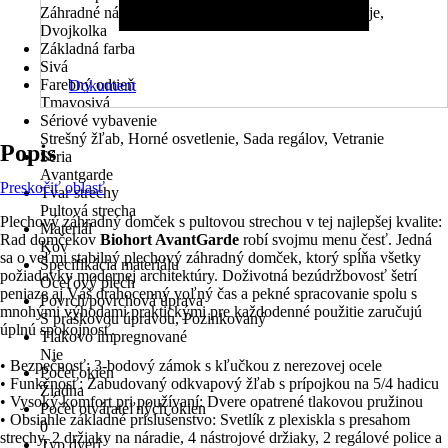
Záhradné náradie, Záhradný nábytok, Záhradné stroje,
Dvojkolka
Základná farba
Sivá
Farebný odtieň
Dokument
Tmavosivá
Sériové vybavenie
Strešný žľab, Horné osvetlenie, Sada regálov, Vetranie
Popis
Séria
Avantgarde
Preskočiť oblasť
Tvar strechy
Pultová strecha
Plechový záhradný domček s pultovou strechou v tej najlepšej kvalite:
Materiál
Rad domčekov
Biohort AvantGarde
robí svojmu menu česť. Jedná
Kov
sa o veľmi stabilný plechový záhradný domček, ktorý spĺňa všetky
Špecifikácia materiálu
požiadavky modernej architektúry. Doživotná bezúdržbovosť šetrí
Oceľový plech
peniaze aj Váš drahocenný voľný čas a pekné spracovanie spolu s
Povrch/povrchová úprava
mnohými výhodami praktickými pre každodenné použitie zaručujú
S práškovou úpravou, Pozinkovaný
úplnú spokojnosť.
Tlakovo impregnované
Nie
• Bezpečnosť: 3-bodový zámok s kľučkou z nerezovej ocele
Počet okien
• Funkčnosť: Zabudovaný odkvapový žľab s prípojkou na 5/4 hadicu
Žiadna
• Vysoký komfort pri používaní: Dvere opatrené tlakovou pružinou
Počet otvárateľných okien
• Obsiahle základné príslušenstvo: Svetlík z plexiskla s presahom
0
strechy, 2 držiaky na náradie, 4 nástrojové držiaky, 2 regálové police a
Typ dverí