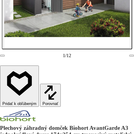
1
/
12
Porovnať
Plechový záhradný domček Biohort AvantGarde A3