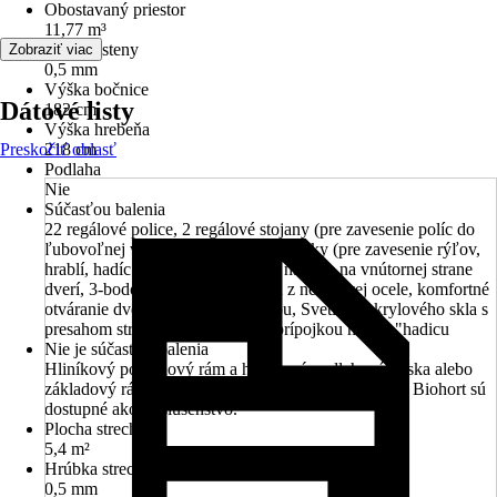
Obostavaný priestor
11,77 m³
Hrúbka steny
Zobraziť viac
0,5 mm
Výška bočnice
Dátové listy
182 cm
Výška hrebeňa
Preskočiť oblasť
218 cm
Podlaha
Nie
Súčasťou balenia
22 regálové police, 2 regálové stojany (pre zavesenie políc do
ľubovoľnej výšky), 4 nástrojové držiaky (pre zavesenie rýľov,
hrablí, hadíc a pod.), 2 držiaky na náradie na vnútornej strane
dverí, 3-bodový zámok s kľučkou z nerezovej ocele, komfortné
otváranie dverí s tlakovou pružinou, Svetlík z akrylového skla s
presahom strechy, strešný žľab s prípojkou na 5/4 "hadicu
Nie je súčasťou balenia
Hliníkový podlahový rám a hliníková podlahová doska alebo
základový rám pre ukotvenie na zemných skrutkách Biohort sú
dostupné ako príslušenstvo.
Plocha strechy
5,4 m²
Hrúbka strechy
0,5 mm