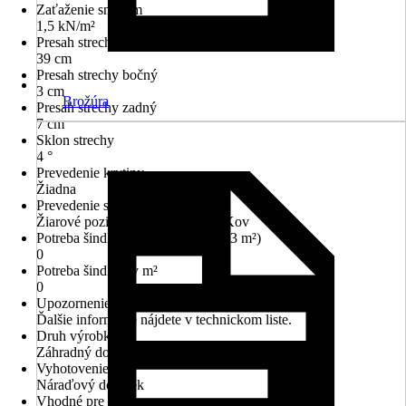
Zaťaženie snehom
1,5 kN/m²
Presah strechy predný
39 cm
Presah strechy bočný
3 cm
Brožúra
Presah strechy zadný
7 cm
Sklon strechy
4 °
Prevedenie krytiny
Žiadna
Prevedenie strechy
Žiarové pozinkovanie ponorom, Kov
Potreba šindľov (balíky obsahujú 3 m²)
0
Potreba šindľov v m²
0
Upozornenie
Ďalšie informácie nájdete v technickom liste.
Druh výrobku
Záhradný domček
Vyhotovenie
Náraďový domček
Vhodné pre