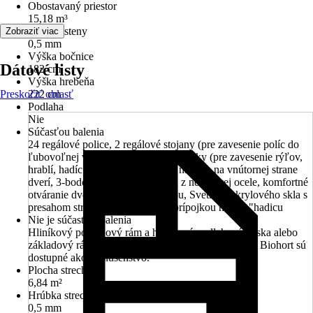
Obostavaný priestor
15,18 m³
Hrúbka steny
Zobraziť viac
0,5 mm
Výška bočnice
Dátové listy
182 cm
Výška hrebeňa
Preskočiť oblasť
222 cm
Podlaha
Nie
Súčasťou balenia
24 regálové police, 2 regálové stojany (pre zavesenie políc do
ľubovoľnej výšky), 4 nástrojové držiaky (pre zavesenie rýľov,
hrablí, hadíc a pod.), 2 držiaky na náradie na vnútornej strane
dverí, 3-bodový zámok s kľučkou z nerezovej ocele, komfortné
otváranie dverí s tlakovou pružinou, Svetlík z akrylového skla s
presahom strechy, strešný žľab s prípojkou na 5/4 "hadicu
Nie je súčasťou balenia
Hliníkový podlahový rám a hliníková podlahová doska alebo
základový rám pre ukotvenie na zemných skrutkách Biohort sú
dostupné ako príslušenstvo.
Plocha strechy
6,84 m²
Hrúbka strechy
0,5 mm