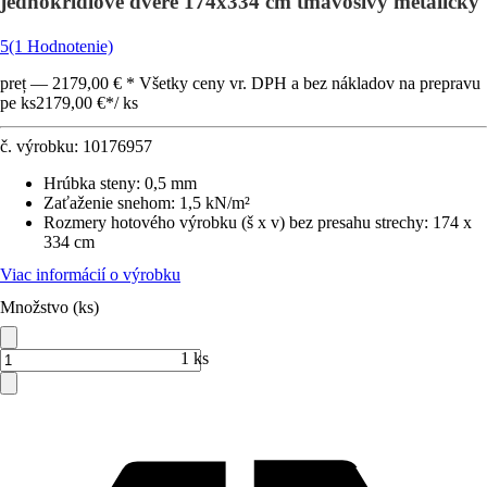
jednokrídlové dvere 174x334 cm tmavosivý metalický
5
(1 Hodnotenie)
preț — 2179,00 € * Všetky ceny vr. DPH a bez nákladov na prepravu
pe ks
2179,00 €
*
/
ks
č. výrobku:
10176957
Hrúbka steny
:
0,5 mm
Zaťaženie snehom
:
1,5 kN/m²
Rozmery hotového výrobku (š x v) bez presahu strechy
:
174 x
334 cm
Viac informácií o výrobku
Množstvo (ks)
1 ks