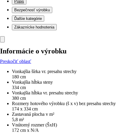
Popis
Bezpečnosť výrobku
Ďalšie kategórie
Zákaznícke hodnotenia
Informácie o výrobku
Preskočiť oblasť
Vonkajšia šírka vr. presahu strechy
180 cm
Vonkajšia hĺbka steny
334 cm
Vonkajšia hĺbka vr. presahu strechy
380 cm
Rozmery hotového výrobku (š x v) bez presahu strechy
174 x 334 cm
Zastavaná plocha v m²
5,8 m²
Vnútorný rozmer (ŠxH)
172 cm x N/A