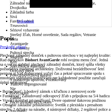
Záhradné náradie, Záhradný nábytok, Záhradné stroje,
Dvojkolka
Základná farba
Sivá
Farebný odtieň
Dokument
Tmavosivá
Sériové vybavenie
Strešný žľab, Horné osvetlenie, Sada regálov, Vetranie
Popis
Séria
Avantgarde
Preskočiť oblasť
Tvar strechy
Pultová strecha
Plechový záhradný domček s pultovou strechou v tej najlepšej kvalite:
Materiál
Rad domčekov
Biohort AvantGarde
robí svojmu menu česť. Jedná
Kov
sa o veľmi stabilný plechový záhradný domček, ktorý spĺňa všetky
Špecifikácia materiálu
požiadavky modernej architektúry. Doživotná bezúdržbovosť šetrí
Oceľový plech
peniaze aj Váš drahocenný voľný čas a pekné spracovanie spolu s
Povrch/povrchová úprava
mnohými výhodami praktickými pre každodenné použitie zaručujú
S práškovou úpravou, Pozinkovaný
úplnú spokojnosť.
Tlakovo impregnované
Nie
• Bezpečnosť: 3-bodový zámok s kľučkou z nerezovej ocele
Počet okien
• Funkčnosť: Zabudovaný odkvapový žľab s prípojkou na 5/4 hadicu
Žiadna
• Vysoký komfort pri používaní: Dvere opatrené tlakovou pružinou
Počet otvárateľných okien
• Obsiahle základné príslušenstvo: Svetlík z plexiskla s presahom
0
strechy, 2 držiaky na náradie, 4 nástrojové držiaky, 2 regálové police a
Typ dverí