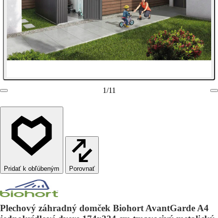
1
/
11
Porovnať
Plechový záhradný domček Biohort AvantGarde A4