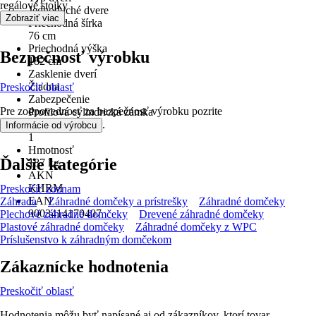
regálové stojky
Jednoduché dvere
Zobraziť viac
Priechodná šírka
76 cm
Priechodná výška
Bezpečnosť výrobku
182 cm
Zasklenie dverí
Žiadna
Preskočiť oblasť
Zabezpečenie
Pre zodpovednosť za bezpečnosť výrobku pozrite
Profilová cylindrická zámka
.
Počet miestností
Informácie od výrobcu
1
Hmotnosť
Ďalšie kategórie
187 kg
AKN
KHRM
Preskočiť zoznam
EAN
Záhrada
Záhradné domčeky a prístrešky
Záhradné domčeky
9003414170407
Plechové záhradné domčeky
Drevené záhradné domčeky
Plastové záhradné domčeky
Záhradné domčeky z WPC
Príslušenstvo k záhradným domčekom
Zákaznícke hodnotenia
Preskočiť oblasť
Hodnotenia môžu byť napísané aj od zákazníkov, ktorí tovar