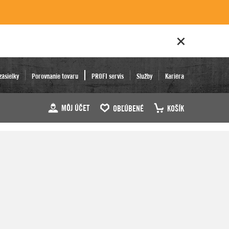
zásielky
Porovnanie tovaru
PROFI servis
Služby
Kariéra
MÔJ ÚČET
OBĽÚBENÉ
KOŠÍK