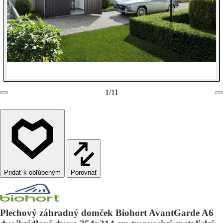
1
/
11
Porovnať
Plechový záhradný domček Biohort AvantGarde A6