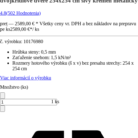
dvojkrídlové dvere 254x254 cm sivý kremeň metalický
4.8
(502 Hodnotenia)
preț — 2589,00 € * Všetky ceny vr. DPH a bez nákladov na prepravu
pe ks
2589,00 €
*
/
ks
č. výrobku:
10176980
Hrúbka steny
:
0,5 mm
Zaťaženie snehom
:
1,5 kN/m²
Rozmery hotového výrobku (š x v) bez presahu strechy
:
254 x
254 cm
Viac informácií o výrobku
Množstvo (ks)
1 ks