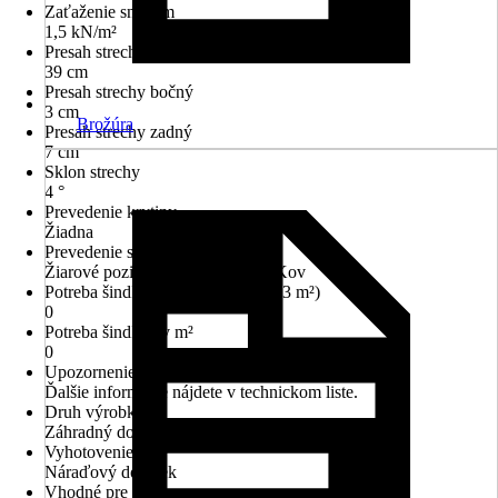
Zaťaženie snehom
1,5 kN/m²
Presah strechy predný
39 cm
Presah strechy bočný
3 cm
Brožúra
Presah strechy zadný
7 cm
Sklon strechy
4 °
Prevedenie krytiny
Žiadna
Prevedenie strechy
Žiarové pozinkovanie ponorom, Kov
Potreba šindľov (balíky obsahujú 3 m²)
0
Potreba šindľov v m²
0
Upozornenie
Ďalšie informácie nájdete v technickom liste.
Druh výrobku
Záhradný domček
Vyhotovenie
Náraďový domček
Vhodné pre