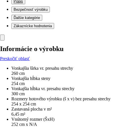
Popis
Bezpečnosť výrobku
Ďalšie kategórie
Zákaznícke hodnotenia
Informácie o výrobku
Preskočiť oblasť
Vonkajšia šírka vr. presahu strechy
260 cm
Vonkajšia hĺbka steny
254 cm
Vonkajšia hĺbka vr. presahu strechy
300 cm
Rozmery hotového výrobku (š x v) bez presahu strechy
254 x 254 cm
Zastavaná plocha v m²
6,45 m²
Vnútorný rozmer (ŠxH)
252 cm x N/A