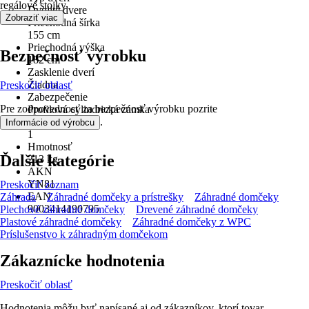
regálové stojky
Dvojité dvere
Zobraziť viac
Priechodná šírka
155 cm
Priechodná výška
Bezpečnosť výrobku
182 cm
Zasklenie dverí
Žiadna
Preskočiť oblasť
Zabezpečenie
Pre zodpovednosť za bezpečnosť výrobku pozrite
Profilová cylindrická zámka
.
Počet miestností
Informácie od výrobcu
1
Hmotnosť
Ďalšie kategórie
213 kg
AKN
YN81
Preskočiť zoznam
EAN
Záhrada
Záhradné domčeky a prístrešky
Záhradné domčeky
9003414190795
Plechové záhradné domčeky
Drevené záhradné domčeky
Plastové záhradné domčeky
Záhradné domčeky z WPC
Príslušenstvo k záhradným domčekom
Zákaznícke hodnotenia
Preskočiť oblasť
Hodnotenia môžu byť napísané aj od zákazníkov, ktorí tovar