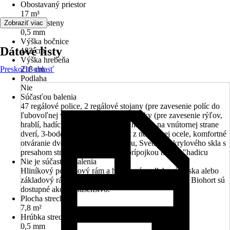
Obostavaný priestor
17 m³
Hrúbka steny
Zobraziť viac
0,5 mm
Výška bočnice
Dátové listy
182 cm
Výška hrebeňa
Preskočiť oblasť
218 cm
Podlaha
Nie
Súčasťou balenia
47 regálové police, 2 regálové stojany (pre zavesenie políc do
ľubovoľnej výšky), 4 nástrojové držiaky (pre zavesenie rýľov,
hrablí, hadíc a pod.), 2 držiaky na náradie na vnútornej strane
dverí, 3-bodový zámok s kľučkou z nerezovej ocele, komfortné
otváranie dverí s tlakovou pružinou, Svetlík z akrylového skla s
presahom strechy, strešný žľab s prípojkou na 5/4 "hadicu
Nie je súčasťou balenia
Hliníkový podlahový rám a hliníková podlahová doska alebo
základový rám pre ukotvenie na zemných skrutkách Biohort sú
dostupné ako príslušenstvo.
Plocha strechy
7,8 m²
Hrúbka strechy
0,5 mm