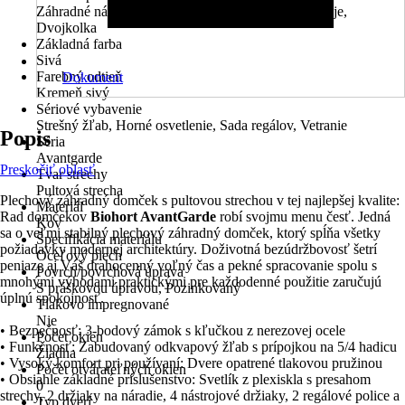
Záhradné náradie, Záhradný nábytok, Záhradné stroje,
Dvojkolka
Základná farba
Sivá
Farebný odtieň
Dokument
Kremeň sivý
Sériové vybavenie
Strešný žľab, Horné osvetlenie, Sada regálov, Vetranie
Popis
Séria
Avantgarde
Preskočiť oblasť
Tvar strechy
Pultová strecha
Plechový záhradný domček s pultovou strechou v tej najlepšej kvalite:
Materiál
Rad domčekov
Biohort AvantGarde
robí svojmu menu česť. Jedná
Kov
sa o veľmi stabilný plechový záhradný domček, ktorý spĺňa všetky
Špecifikácia materiálu
požiadavky modernej architektúry. Doživotná bezúdržbovosť šetrí
Oceľový plech
peniaze aj Váš drahocenný voľný čas a pekné spracovanie spolu s
Povrch/povrchová úprava
mnohými výhodami praktickými pre každodenné použitie zaručujú
S práškovou úpravou, Pozinkovaný
úplnú spokojnosť.
Tlakovo impregnované
Nie
• Bezpečnosť: 3-bodový zámok s kľučkou z nerezovej ocele
Počet okien
• Funkčnosť: Zabudovaný odkvapový žľab s prípojkou na 5/4 hadicu
Žiadna
• Vysoký komfort pri používaní: Dvere opatrené tlakovou pružinou
Počet otvárateľných okien
• Obsiahle základné príslušenstvo: Svetlík z plexiskla s presahom
0
strechy, 2 držiaky na náradie, 4 nástrojové držiaky, 2 regálové police a
Typ dverí