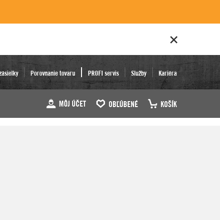
zásielky
Porovnanie tovaru
PROFI servis
Služby
Kariéra
MÔJ ÚČET
OBĽÚBENÉ
KOŠÍK