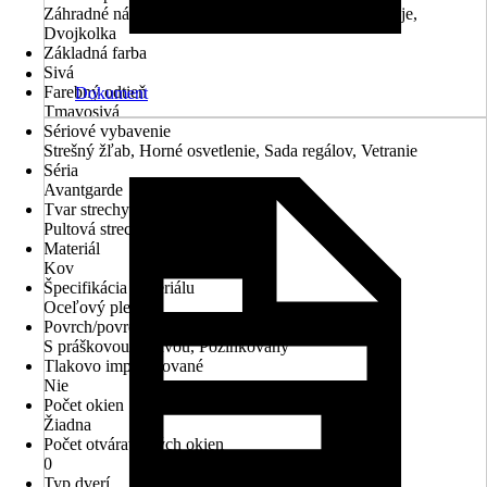
Záhradné náradie, Záhradný nábytok, Záhradné stroje,
Dvojkolka
Základná farba
Sivá
Farebný odtieň
Dokument
Tmavosivá
Sériové vybavenie
Strešný žľab, Horné osvetlenie, Sada regálov, Vetranie
Séria
Avantgarde
Tvar strechy
Pultová strecha
Materiál
Kov
Špecifikácia materiálu
Oceľový plech
Povrch/povrchová úprava
S práškovou úpravou, Pozinkovaný
Tlakovo impregnované
Nie
Počet okien
Žiadna
Počet otvárateľných okien
0
Typ dverí