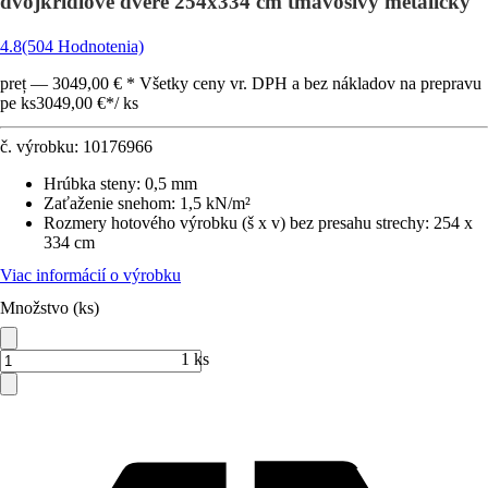
dvojkrídlové dvere 254x334 cm tmavosivý metalický
4.8
(504 Hodnotenia)
preț — 3049,00 € * Všetky ceny vr. DPH a bez nákladov na prepravu
pe ks
3049,00 €
*
/
ks
č. výrobku:
10176966
Hrúbka steny
:
0,5 mm
Zaťaženie snehom
:
1,5 kN/m²
Rozmery hotového výrobku (š x v) bez presahu strechy
:
254 x
334 cm
Viac informácií o výrobku
Množstvo (ks)
1 ks