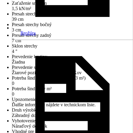
Zaťaženie snehom
1,5 kN/m²
Presah strechy predný
39 cm
Presah strechy bočný
3 cm
Brožúra
Presah strechy zadný
7 cm
Sklon strechy
4 °
Prevedenie krytiny
Žiadna
Prevedenie strechy
Žiarové pozinkovanie ponorom, Kov
Potreba šindľov (balíky obsahujú 3 m²)
0
Potreba šindľov v m²
0
Upozornenie
Ďalšie informácie nájdete v technickom liste.
Druh výrobku
Záhradný domček
Vyhotovenie
Náraďový domček
Vhodné pre