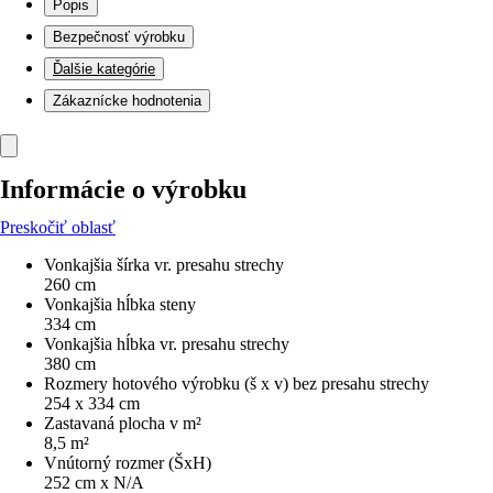
Popis
Bezpečnosť výrobku
Ďalšie kategórie
Zákaznícke hodnotenia
Informácie o výrobku
Preskočiť oblasť
Vonkajšia šírka vr. presahu strechy
260 cm
Vonkajšia hĺbka steny
334 cm
Vonkajšia hĺbka vr. presahu strechy
380 cm
Rozmery hotového výrobku (š x v) bez presahu strechy
254 x 334 cm
Zastavaná plocha v m²
8,5 m²
Vnútorný rozmer (ŠxH)
252 cm x N/A