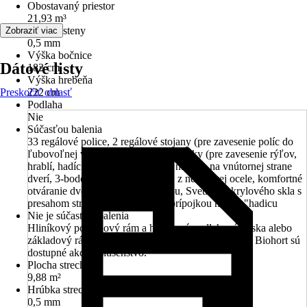
Obostavaný priestor
21,93 m³
Hrúbka steny
Zobraziť viac
0,5 mm
Výška bočnice
Dátové listy
182 cm
Výška hrebeňa
Preskočiť oblasť
222 cm
Podlaha
Nie
Súčasťou balenia
33 regálové police, 2 regálové stojany (pre zavesenie políc do
ľubovoľnej výšky), 4 nástrojové držiaky (pre zavesenie rýľov,
hrablí, hadíc a pod.), 2 držiaky na náradie na vnútornej strane
dverí, 3-bodový zámok s kľučkou z nerezovej ocele, komfortné
otváranie dverí s tlakovou pružinou, Svetlík z akrylového skla s
presahom strechy, strešný žľab s prípojkou na 5/4 "hadicu
Nie je súčasťou balenia
Hliníkový podlahový rám a hliníková podlahová doska alebo
základový rám pre ukotvenie na zemných skrutkách Biohort sú
dostupné ako príslušenstvo.
Plocha strechy
9,88 m²
Hrúbka strechy
0,5 mm