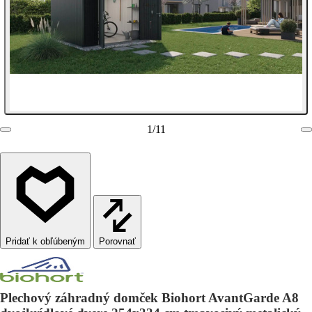
1
/
11
Porovnať
Plechový záhradný domček Biohort AvantGarde A8