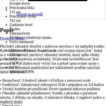
Dvojité dvere
Priechodná šírka
155 cm
Návod na montáž
Priechodná výška
182 cm
Zasklenie dverí
Popis
Žiadna
Zabezpečenie
Profilová cylindrická zámka
Preskočiť oblasť
Počet miestností
1
Plechový záhradný domček s pultovou strechou v tej najlepšej kvalite:
Hmotnosť
Rad domčekov
Biohort AvantGarde
robí svojmu menu česť. Jedná
252 kg
sa o veľmi stabilný plechový záhradný domček, ktorý spĺňa všetky
AKN
požiadavky modernej architektúry. Doživotná bezúdržbovosť šetrí
5TGF
peniaze aj Váš drahocenný voľný čas a pekné spracovanie spolu s
EAN
mnohými výhodami praktickými pre každodenné použitie zaručujú
9003414170896
úplnú spokojnosť.
• Bezpečnosť: 3-bodový zámok s kľučkou z nerezovej ocele
• Funkčnosť: Zabudovaný odkvapový žľab s prípojkou na 5/4 hadicu
• Vysoký komfort pri používaní: Dvere opatrené tlakovou pružinou
• Obsiahle základné príslušenstvo: Svetlík z plexiskla s presahom
strechy, 2 držiaky na náradie, 4 nástrojové držiaky, 2 regálové police a
regálové stojky
Zobraziť viac