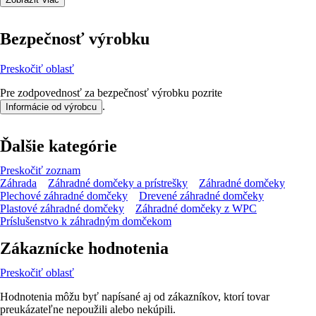
Bezpečnosť výrobku
Preskočiť oblasť
Pre zodpovednosť za bezpečnosť výrobku pozrite
.
Informácie od výrobcu
Ďalšie kategórie
Preskočiť zoznam
Záhrada
Záhradné domčeky a prístrešky
Záhradné domčeky
Plechové záhradné domčeky
Drevené záhradné domčeky
Plastové záhradné domčeky
Záhradné domčeky z WPC
Príslušenstvo k záhradným domčekom
Zákaznícke hodnotenia
Preskočiť oblasť
Hodnotenia môžu byť napísané aj od zákazníkov, ktorí tovar
preukázateľne nepoužili alebo nekúpili.