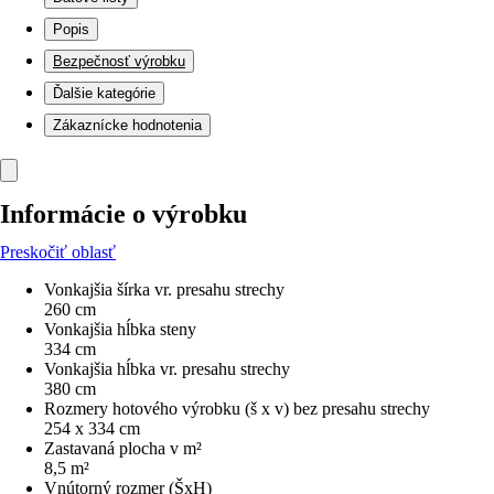
Popis
Bezpečnosť výrobku
Ďalšie kategórie
Zákaznícke hodnotenia
Informácie o výrobku
Preskočiť oblasť
Vonkajšia šírka vr. presahu strechy
260 cm
Vonkajšia hĺbka steny
334 cm
Vonkajšia hĺbka vr. presahu strechy
380 cm
Rozmery hotového výrobku (š x v) bez presahu strechy
254 x 334 cm
Zastavaná plocha v m²
8,5 m²
Vnútorný rozmer (ŠxH)