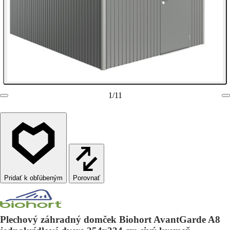
1
/
11
Porovnať
Plechový záhradný domček Biohort AvantGarde A8