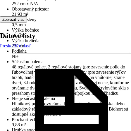
252 cm x N/A
Obostavaný priestor
21,93 m³
Hrúbka steny
Zobraziť viac
0,5 mm
Výška bočnice
Dátové listy
182 cm
Výška hrebeňa
Preskočiť oblasť
222 cm
Podlaha
Nie
Súčasťou balenia
48 regálové police, 2 regálové stojany (pre zavesenie políc do
ľubovoľnej výšky), 4 nástrojové držiaky (pre zavesenie rýľov,
hrablí, hadíc a pod.), 2 držiaky na náradie na vnútornej strane
dverí, 3-bodový zámok s kľučkou z nerezovej ocele, komfortné
otváranie dverí s tlakovou pružinou, Svetlík z akrylového skla s
presahom strechy, strešný žľab s prípojkou na 5/4 "hadicu
Nie je súčasťou balenia
Hliníkový podlahový rám a hliníková podlahová doska alebo
základový rám pre ukotvenie na zemných skrutkách Biohort sú
dostupné ako príslušenstvo.
Plocha strechy
9,88 m²
Hrúbka strechy