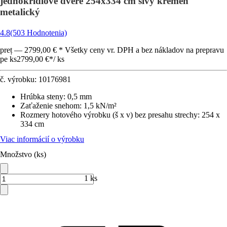
jednokrídlové dvere 254x334 cm sivý kremeň
metalický
4.8
(503 Hodnotenia)
preț — 2799,00 € * Všetky ceny vr. DPH a bez nákladov na prepravu
pe ks
2799,00 €
*
/
ks
č. výrobku:
10176981
Hrúbka steny
:
0,5 mm
Zaťaženie snehom
:
1,5 kN/m²
Rozmery hotového výrobku (š x v) bez presahu strechy
:
254 x
334 cm
Viac informácií o výrobku
Množstvo (ks)
1 ks