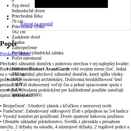
0
Typ dverí
Jednoduché dvere
Priechodná šírka
76 cm
Návod na montáž
Priechodná výška
182 cm
Zasklenie dverí
Popis
Žiadna
Zabezpečenie
Profilová cylindrická zámka
Preskočiť oblasť
Počet miestností
1
Plechový záhradný domček s pultovou strechou v tej najlepšej kvalite:
Hmotnosť
Rad domčekov
Biohort AvantGarde
robí svojmu menu česť. Jedná
242 kg
sa o veľmi stabilný plechový záhradný domček, ktorý spĺňa všetky
AKN
požiadavky modernej architektúry. Doživotná bezúdržbovosť šetrí
UP4T
peniaze aj Váš drahocenný voľný čas a pekné spracovanie spolu s
EAN
mnohými výhodami praktickými pre každodenné použitie zaručujú
9003414190801
úplnú spokojnosť.
• Bezpečnosť: 3-bodový zámok s kľučkou z nerezovej ocele
• Funkčnosť: Zabudovaný odkvapový žľab s prípojkou na 5/4 hadicu
• Vysoký komfort pri používaní: Dvere opatrené tlakovou pružinou
• Obsiahle základné príslušenstvo: Svetlík z plexiskla s presahom
strechy, 2 držiaky na náradie, 4 nástrojové držiaky, 2 regálové police a