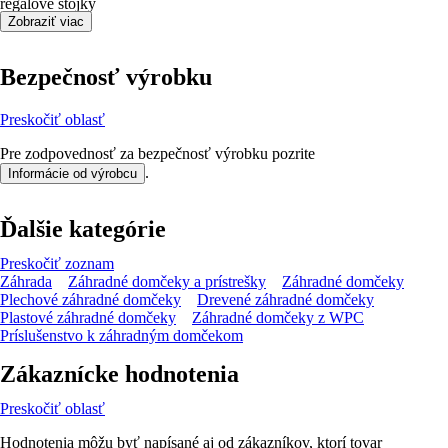
regálové stojky
Zobraziť viac
Bezpečnosť výrobku
Preskočiť oblasť
Pre zodpovednosť za bezpečnosť výrobku pozrite
.
Informácie od výrobcu
Ďalšie kategórie
Preskočiť zoznam
Záhrada
Záhradné domčeky a prístrešky
Záhradné domčeky
Plechové záhradné domčeky
Drevené záhradné domčeky
Plastové záhradné domčeky
Záhradné domčeky z WPC
Príslušenstvo k záhradným domčekom
Zákaznícke hodnotenia
Preskočiť oblasť
Hodnotenia môžu byť napísané aj od zákazníkov, ktorí tovar