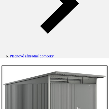
Plechové záhradné domčeky