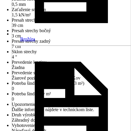
0,5 mm
Zaťaženie snehom
1,5 kN/m²
Presah strechy predný
39 cm
Presah strechy bočný
3 cm
Brožúra
Presah strechy zadný
7 cm
Sklon strechy
4 °
Prevedenie krytiny
Žiadna
Prevedenie strechy
Žiarové pozinkovanie ponorom, Kov
Potreba šindľov (balíky obsahujú 3 m²)
0
Potreba šindľov v m²
0
Upozornenie
Ďalšie informácie nájdete v technickom liste.
Druh výrobku
Záhradný domček
Vyhotovenie
Náraďový domček