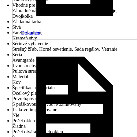
Vhodné pre
Záhradné náradie, Záhradný nábytok, Záhradné stroje,
Dvojkolka
Základná farba
Sivá
Farebný odtieň
Dokument
Kremeň sivý
Sériové vybavenie
Strešný žľab, Horné osvetlenie, Sada regálov, Vetranie
Séria
Avantgarde
Tvar strechy
Pultová strecha
Materiál
Kov
Špecifikácia materiálu
Oceľový plech
Povrch/povrchová úprava
S práškovou úpravou, Pozinkovaný
Tlakovo impregnované
Nie
Počet okien
Žiadna
Počet otvárateľných okien