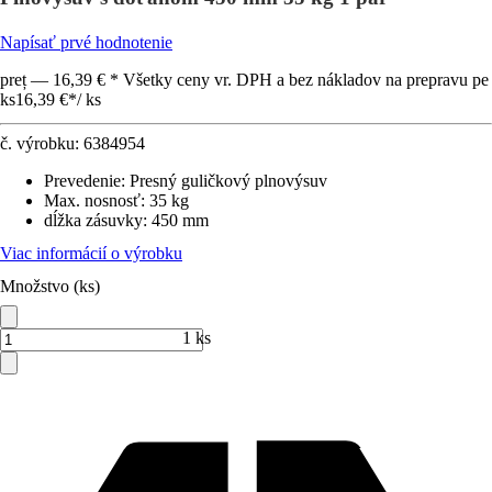
Napísať prvé hodnotenie
preț — 16,39 € * Všetky ceny vr. DPH a bez nákladov na prepravu pe
ks
16,39 €
*
/
ks
č. výrobku:
6384954
Prevedenie
:
Presný guličkový plnovýsuv
Max. nosnosť
:
35 kg
dĺžka zásuvky
:
450 mm
Viac informácií o výrobku
Množstvo (ks)
1 ks