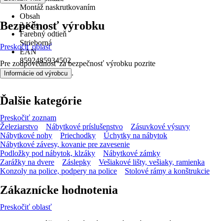
Montáž naskrutkovaním
Obsah
Bezpečnosť výrobku
2 Kus
Farebný odtieň
Strieborná
Preskočiť oblasť
EAN
8592485934502
Pre zodpovednosť za bezpečnosť výrobku pozrite
.
Informácie od výrobcu
Ďalšie kategórie
Preskočiť zoznam
Železiarstvo
Nábytkové príslušenstvo
Zásuvkové výsuvy
Nábytkové nohy
Priechodky
Úchytky na nábytok
Nábytkové závesy, kovanie pre zavesenie
Podložky pod nábytok, klzáky
Nábytkové zámky
Zarážky na dvere
Záslepky
Vešiakové lišty, vešiaky, ramienka
Konzoly na police, podpery na police
Stolové rámy a konštrukcie
Zákaznícke hodnotenia
Preskočiť oblasť