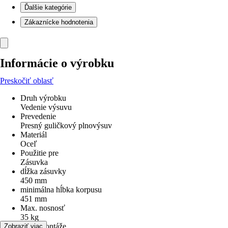
Ďalšie kategórie
Zákaznícke hodnotenia
Informácie o výrobku
Preskočiť oblasť
Druh výrobku
Vedenie výsuvu
Prevedenie
Presný guličkový plnovýsuv
Materiál
Oceľ
Použitie pre
Zásuvka
dĺžka zásuvky
450 mm
minimálna hĺbka korpusu
451 mm
Max. nosnosť
35 kg
Druh montáže
Zobraziť viac