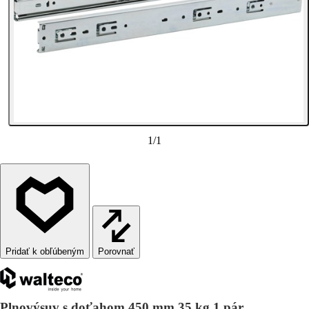
1
/
1
Porovnať
Plnovýsuv s doťahom 450 mm 35 kg 1 pár