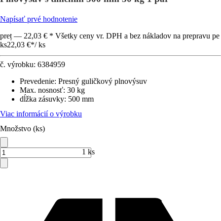
Napísať prvé hodnotenie
preț — 22,03 € * Všetky ceny vr. DPH a bez nákladov na prepravu pe
ks
22,03 €
*
/
ks
č. výrobku:
6384959
Prevedenie
:
Presný guličkový plnovýsuv
Max. nosnosť
:
30 kg
dĺžka zásuvky
:
500 mm
Viac informácií o výrobku
Množstvo (ks)
1 ks