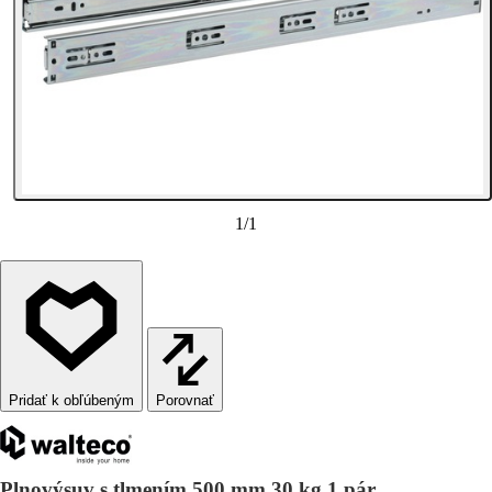
1
/
1
Porovnať
Plnovýsuv s tlmením 500 mm 30 kg 1 pár