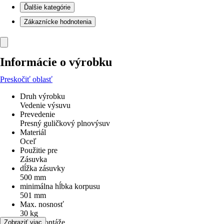
Ďalšie kategórie
Zákaznícke hodnotenia
Informácie o výrobku
Preskočiť oblasť
Druh výrobku
Vedenie výsuvu
Prevedenie
Presný guličkový plnovýsuv
Materiál
Oceľ
Použitie pre
Zásuvka
dĺžka zásuvky
500 mm
minimálna hĺbka korpusu
501 mm
Max. nosnosť
30 kg
Druh montáže
Zobraziť viac