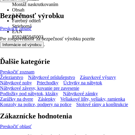
Montáž naskrutkovaním
Obsah
Bezpečnosť výrobku
2 Kus
Farebný odtieň
Strieborná
Preskočiť oblasť
EAN
8592485945003
Pre zodpovednosť za bezpečnosť výrobku pozrite
.
Informácie od výrobcu
Ďalšie kategórie
Preskočiť zoznam
Železiarstvo
Nábytkové príslušenstvo
Zásuvkové výsuvy
Nábytkové nohy
Priechodky
Úchytky na nábytok
Nábytkové závesy, kovanie pre zavesenie
Podložky pod nábytok, klzáky
Nábytkové zámky
Zarážky na dvere
Záslepky
Vešiakové lišty, vešiaky, ramienka
Konzoly na police, podpery na police
Stolové rámy a konštrukcie
Zákaznícke hodnotenia
Preskočiť oblasť