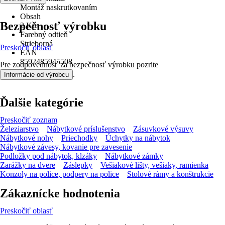
Montáž naskrutkovaním
Obsah
Bezpečnosť výrobku
2 Kus
Farebný odtieň
Strieborná
Preskočiť oblasť
EAN
8592485945508
Pre zodpovednosť za bezpečnosť výrobku pozrite
.
Informácie od výrobcu
Ďalšie kategórie
Preskočiť zoznam
Železiarstvo
Nábytkové príslušenstvo
Zásuvkové výsuvy
Nábytkové nohy
Priechodky
Úchytky na nábytok
Nábytkové závesy, kovanie pre zavesenie
Podložky pod nábytok, klzáky
Nábytkové zámky
Zarážky na dvere
Záslepky
Vešiakové lišty, vešiaky, ramienka
Konzoly na police, podpery na police
Stolové rámy a konštrukcie
Zákaznícke hodnotenia
Preskočiť oblasť