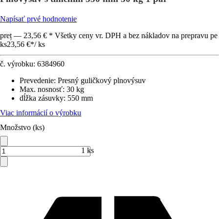
Napísať prvé hodnotenie
preț — 23,56 € * Všetky ceny vr. DPH a bez nákladov na prepravu pe
ks
23,56 €
*
/
ks
č. výrobku:
6384960
Prevedenie
:
Presný guličkový plnovýsuv
Max. nosnosť
:
30 kg
dĺžka zásuvky
:
550 mm
Viac informácií o výrobku
Množstvo (ks)
1 ks