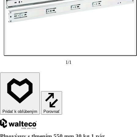
1
/
1
Porovnať
Plnovýsuv s tlmením 550 mm 30 kg 1 pár