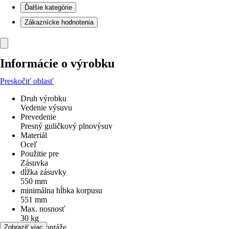
Ďalšie kategórie
Zákaznícke hodnotenia
Informácie o výrobku
Preskočiť oblasť
Druh výrobku
Vedenie výsuvu
Prevedenie
Presný guličkový plnovýsuv
Materiál
Oceľ
Použitie pre
Zásuvka
dĺžka zásuvky
550 mm
minimálna hĺbka korpusu
551 mm
Max. nosnosť
30 kg
Druh montáže
Zobraziť viac