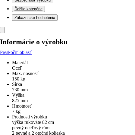
Bezpečnosť výrobku
Ďalšie kategórie
Zákaznícke hodnotenia
Informácie o výrobku
Preskočiť oblasť
Materiál
Oceľ
Max. nosnosť
150 kg
Šírka
730 mm
Výška
825 mm
Hmotnosť
7 kg
Prednosti výrobku
výška rukoväte 82 cm
pevný oceľový rám
2 pevné a 2 otočné kolieska