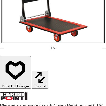
1
/
9
Porovnať
Plošinový prepravný vozík Cargo Point, nosnosť 150