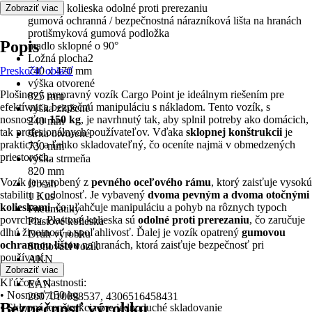
plastové kolieska odolné proti prerezaniu
Zobraziť viac
gumová ochranná / bezpečnostná nárazníková lišta na hranách
protišmyková gumová podložka
Popis
madlo sklopné o 90°
Ložná plocha2
Preskočiť oblasť
740 x 470 mm
výška otvorené
Plošinový prepravný vozík Cargo Point je ideálnym riešením pre
825 mm
efektívnu a bezpečnú manipuláciu s nákladom. Tento vozík, s
výška zložené
nosnosťou
150 kg
, je navrhnutý tak, aby splnil potreby ako domácich,
240 mm
tak profesionálnych používateľov. Vďaka
sklopnej konštrukcii
je
šírka otvorené
praktický a ľahko skladovateľný, čo oceníte najmä v obmedzených
730 mm
priestoroch.
výška strmeňa
820 mm
Vozík je vyrobený z
pevného oceľového rámu
, ktorý zaisťuje vysokú
Obsah
stabilitu a odolnosť. Je vybavený
dvoma pevným a dvoma otočnými
1 Kus
kolieskami
, čo uľahčuje manipuláciu a pohyb na rôznych typoch
Pneumatiky
povrchov. Plastové kolieska sú
odolné proti prerezaniu
, čo zaručuje
Plastové kolieska
dlhú životnosť a spoľahlivosť. Ďalej je vozík opatrený
gumovou
Druh výrobku
ochrannou lištou
na hranách, ktorá zaisťuje bezpečnosť pri
Stohovací vozík
používaní.
AKN
Zobraziť viac
5T49
Kľúčové vlastnosti:
EAN
• Nosnosť 150 kg
2007010098537, 4306516458431
Bezpečnosť výrobku
• Sklopná konštrukcia pre jednoduché skladovanie