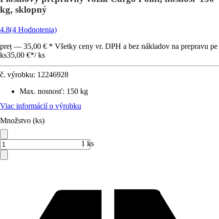
kg, sklopný
4.8
(4 Hodnotenia)
preț — 35,00 € * Všetky ceny vr. DPH a bez nákladov na prepravu pe
ks
35,00 €
*
/
ks
č. výrobku:
12246928
Max. nosnosť
:
150 kg
Viac informácií o výrobku
Množstvo (ks)
1 ks