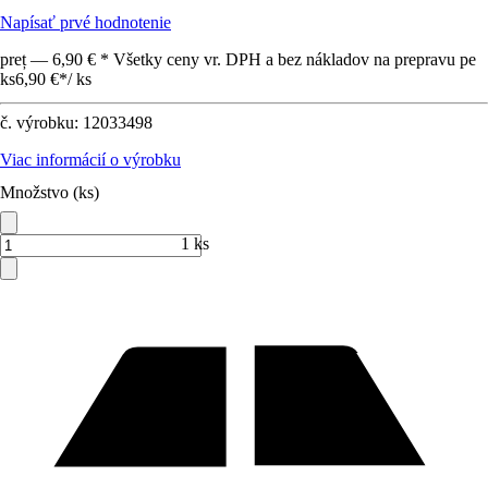
Napísať prvé hodnotenie
preț — 6,90 € * Všetky ceny vr. DPH a bez nákladov na prepravu pe
ks
6,90 €
*
/
ks
č. výrobku:
12033498
Viac informácií o výrobku
Množstvo (ks)
1 ks