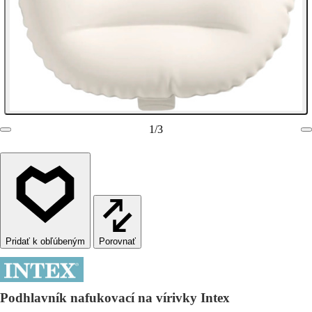
1
/
3
Porovnať
Podhlavník nafukovací na vírivky Intex