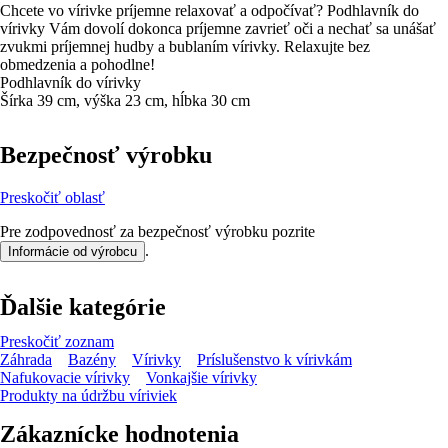
Chcete vo vírivke príjemne relaxovať a odpočívať? Podhlavník do
vírivky Vám dovolí dokonca príjemne zavrieť oči a nechať sa unášať
zvukmi príjemnej hudby a bublaním vírivky. Relaxujte bez
obmedzenia a pohodlne!
Podhlavník do vírivky
Šírka 39 cm, výška 23 cm, hĺbka 30 cm
Bezpečnosť výrobku
Preskočiť oblasť
Pre zodpovednosť za bezpečnosť výrobku pozrite
.
Informácie od výrobcu
Ďalšie kategórie
Preskočiť zoznam
Záhrada
Bazény
Vírivky
Príslušenstvo k vírivkám
Nafukovacie vírivky
Vonkajšie vírivky
Produkty na údržbu víriviek
Zákaznícke hodnotenia