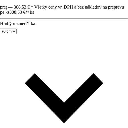
preț — 308,53 € * Všetky ceny vr. DPH a bez nákladov na prepravu
pe ks
308,53 €
*
/
ks
Hrubý rozmer šírka