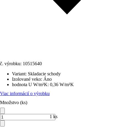
č. výrobku:
10515640
Variant
:
Skladacie schody
Izolované veko
:
Áno
hodnota U W/m²K
:
0,36 W/m²K
Viac informácií o výrobku
Množstvo (ks)
1 ks