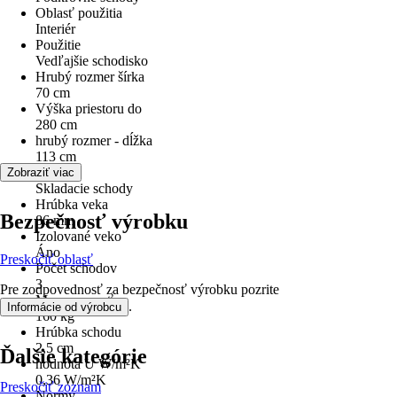
Oblasť použitia
Interiér
Použitie
Vedľajšie schodisko
Hrubý rozmer šírka
70 cm
Výška priestoru do
280 cm
hrubý rozmer - dĺžka
113 cm
Variant
Zobraziť viac
Skladacie schody
Hrúbka veka
Bezpečnosť výrobku
86 mm
Izolované veko
Áno
Preskočiť oblasť
Počet schodov
3
Pre zodpovednosť za bezpečnosť výrobku pozrite
Max. nosnosť
.
Informácie od výrobcu
160 kg
Hrúbka schodu
2,5 cm
Ďalšie kategórie
hodnota U W/m²K
0,36 W/m²K
Preskočiť zoznam
Normy