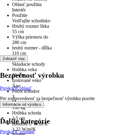
Oblasť použitia
Interiér
Použitie
Vedľajšie schodisko
Hrubý rozmer šírka
55 cm
Výška priestoru do
280 cm
hrubý rozmer - dĺžka
110 cm
Variant
Zobraziť viac
Skladacie schody
Hrúbka veka
Bezpečnosť výrobku
26 mm
Izolované veko
Áno
Preskočiť oblasť
Počet schodov
3
Pre zodpovednosť za bezpečnosť výrobku pozrite
Max. nosnosť
.
Informácie od výrobcu
160 kg
Hrúbka schodu
2,5 cm
Ďalšie kategórie
hodnota U W/m²K
1,22 W/m²K
Preskočiť zoznam
Normy