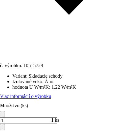
č. výrobku:
10515729
Variant
:
Skladacie schody
Izolované veko
:
Áno
hodnota U W/m²K
:
1,22 W/m²K
Viac informácií o výrobku
Množstvo (ks)
1 ks