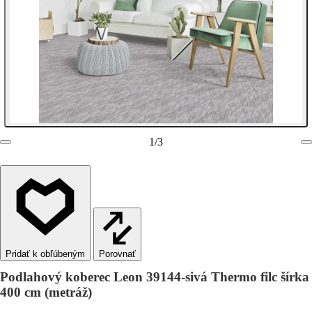
1
/
3
Porovnať
Podlahový koberec Leon 39144-sivá Thermo filc šírka
400 cm (metráž)