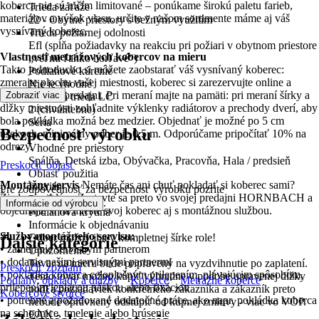
koberca nie sú ničím limitované – ponúkame širokú paletu farieb,
Trieda záťaže
materiálov a výšok vlasu, určite v našom sortimente máme aj váš
22 - Obytné priestory s bežným využitím
vysnívaný koberec.
Trieda požiarnej odolnosti
Efl (spĺňa požiadavky na reakciu pri požiari v obytnom priestore
Vlastnosti metrážových kobercov na mieru
„veľmi ľahko horľavé“)
Takto jednoducho si môžete zaobstarať váš vysnívaný koberec:
Podlahové kúrenie
zmerajte plochu vašej miestnosti, koberec si zarezervujte online a
Nie je vhodné
vyzdvihnite v predajni. Pri meraní majte na pamäti: pri meraní šírky a
Zobraziť viac
Luxusná trieda LC
dĺžky miestnosti zohľadnite výklenky radiátorov a prechody dverí, aby
2 (chválitebne)
bola pokládka možná bez medzier. Objednať je možné po 5 cm
Séria
Bezpečnosť výrobku
úsekoch, minimálny odber je 0,5 m. Odporúčame pripočítať 10% na
-
odrezy.
Vhodné pre priestory
Spálňa, Detská izba, Obývačka, Pracovňa, Hala / predsieň
Preskočiť oblasť
Oblasť použitia
Montážny servis
Nemáte čas ani chuť pokladať si koberec sami?
Interiér
Pre zodpovednosť za bezpečnosť výrobku pozrite
Žiadny problém: Zastavte sa preto vo svojej predajni HORNBACH a
Použitie
.
Informácie od výrobcu
objednajte si na mieste svoj koberec aj s montážnou službou.
Podlahová krytina
Informácie k objednávaniu
Služby montážneho servisu:
Odber možný iba v kompletnej šírke role!
Ďalšie kategórie
• zameranie servisným partnerom
Upozornenie
• dodanie našimi servisnými partnermi
Tovar na mieru bude pripravený na vyzdvihnutie po zaplatení.
Preskočiť zoznam
• pokládka koberca celoplošným prilepením, plávajúcim spôsobom,
Tento tovar možno kúpiť výhradne v podobe upravenej dĺžky
Podlahy, obklady a dlažby
Koberce
Metrážne koberce
prilepením lepiacou páskou alebo fixáciou
podľa požiadaviek konkrétneho zákazníka a zákazník preto
Kobercové štvorce
• potrebné a požadované dodatočné práce, ako napr. pokládka koberca
nebude oprávnený odstúpiť od kúpnej zmluvy - viac vo VOP.
na schodnice, tmelenie alebo brúsenie
EAN