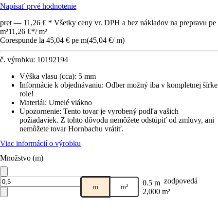
Napísať prvé hodnotenie
preț — 11,26 € * Všetky ceny vr. DPH a bez nákladov na prepravu pe
m²
11,26 €
*
/
m²
Corespunde la 45,04 € pe m
(
45,04 €
/
m
)
č. výrobku:
10192194
Výška vlasu (cca)
:
5 mm
Informácie k objednávaniu
:
Odber možný iba v kompletnej šírke
role!
Materiál
:
Umelé vlákno
Upozornenie: Tento tovar je vyrobený podľa vašich
požiadaviek. Z tohto dôvodu nemôžete odstúpiť od zmluvy, ani
nemôžete tovar Hornbachu vrátiť.
Viac informácií o výrobku
Množstvo (m)
zodpovedá
0.5 m
m
m²
2,000 m²