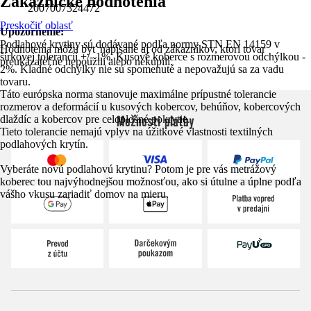
Zákaznícke hodnotenia
2007007324472
Preskočiť oblasť
Upozornenie:
Podlahové krytiny sú dodávané podľa normy STN EN 14159 v
Hodnotenia môžu byť napísané aj od zákazníkov, ktorí tovar
šírkovej tolerancii +/- 1%. Kusové koberce s rozmerovou odchýlkou -
preukázateľne nepoužili alebo nekúpili.
2%. Kladné odchýlky nie sú spomenuté a nepovažujú sa za vadu
tovaru.
Táto európska norma stanovuje maximálne prípustné tolerancie
rozmerov a deformácií u kusových kobercov, behúňov, kobercových
Možnosti platby
dlaždíc a kobercov pre celoplošné pokrytie.
Tieto tolerancie nemajú vplyv na úžitkové vlastnosti textilných
podlahových krytín.
Vyberáte novú podlahovú krytinu? Potom je pre vás metrážový
koberec tou najvýhodnejšou možnosťou, ako si útulne a úplne podľa
vášho vkusu zariadiť domov na mieru.