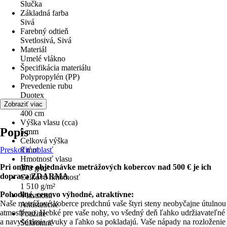
Slučka
Základná farba
Sivá
Farebný odtieň
Svetlosivá, Sivá
Materiál
Umelé vlákno
Špecifikácia materiálu
Polypropylén (PP)
Prevedenie rubu
Duotex
Šírka
Zobraziť viac
400 cm
Výška vlasu (cca)
Popis
5 mm
Celková výška
Preskočiť oblasť
8 mm
Hmotnosť vlasu
Pri online objednávke metrážových kobercov nad 500 € je ich
370 g/m²
doprava ZDARMA
Celková hmotnosť
1 510 g/m²
Pohodlné, cenovo výhodné, atraktívne:
Vlastnosti
Naše metrážové koberce predchnú vaše štyri steny neobyčajne útulnou
Antistatické
atmosférou. Hebké pre vaše nohy, vo všedný deň ľahko udržiavateľné
Použitie
a navyše tlmia zvuky a ľahko sa pokladajú. Vaše nápady na rozloženie
Súkromné